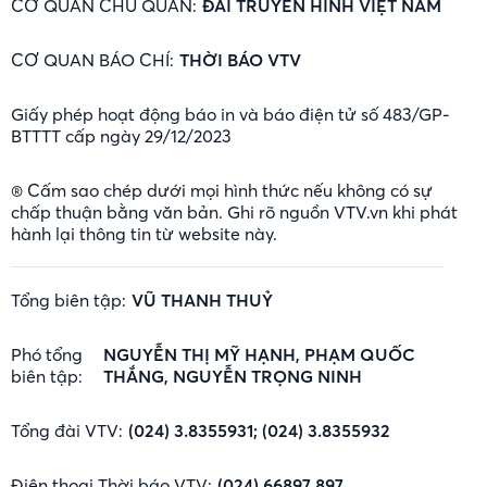
CƠ QUAN CHỦ QUẢN:
ĐÀI TRUYỀN HÌNH VIỆT NAM
CƠ QUAN BÁO CHÍ:
THỜI BÁO VTV
Giấy phép hoạt động báo in và báo điện tử số 483/GP-
BTTTT cấp ngày 29/12/2023
® Cấm sao chép dưới mọi hình thức nếu không có sự
chấp thuận bằng văn bản. Ghi rõ nguồn VTV.vn khi phát
hành lại thông tin từ website này.
Tổng biên tập:
VŨ THANH THUỶ
Phó tổng
NGUYỄN THỊ MỸ HẠNH, PHẠM QUỐC
biên tập:
THẮNG, NGUYỄN TRỌNG NINH
Tổng đài VTV:
(024) 3.8355931; (024) 3.8355932
Điện thoại Thời báo VTV:
(024) 66897 897