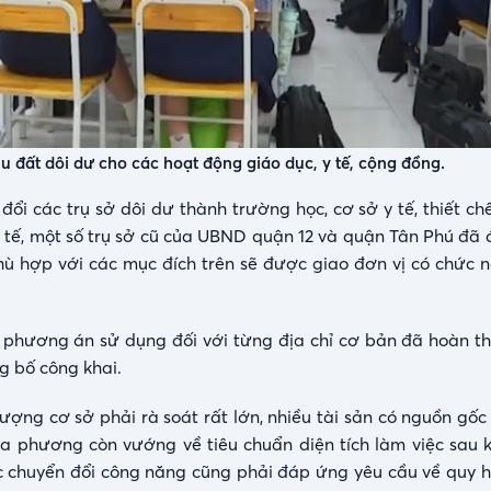
hu đất dôi dư cho các hoạt động giáo dục, y tế, cộng đồng.
 đổi các trụ sở dôi dư thành trường học, cơ sở y tế, thiết c
 tế, một số trụ sở cũ của UBND quận 12 và quận Tân Phú đã
 hợp với các mục đích trên sẽ được giao đơn vị có chức n
à phương án sử dụng đối với từng địa chỉ cơ bản đã hoàn th
g bố công khai.
lượng cơ sở phải rà soát rất lớn, nhiều tài sản có nguồn gốc
ịa phương còn vướng về tiêu chuẩn diện tích làm việc sau k
c chuyển đổi công năng cũng phải đáp ứng yêu cầu về quy h