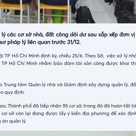
 lý các cơ sở nhà, đất công dôi dư sau sắp xếp đơn vị
ơ pháp lý liên quan trước 31/12.
i TP Hồ Chí Minh định kỳ, chiều 25/6. Theo Sở, việc xử lý nh
D TP Hồ Chí Minh nhằm bảo đảm tài sản công được khai th
o Trung tâm Quản lý nhà và Giám định xây dựng quản lý, đồ
eo quy định.
ao, Thành phố đã tiếp nhận 95 cơ sở, trong đó đã hoàn tất t
c cơ sở còn lại đang được lấy ý kiến địa phương để xác địn
 án quản lý.