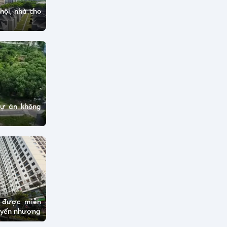
hội, nhà cho
dự án không
ở được miễn
huyển nhượng