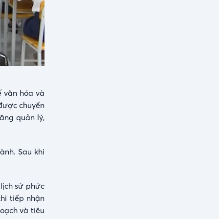
hế văn hóa và
 được chuyển
ăng quản lý,
ành. Sau khi
 lịch sử phức
hi tiếp nhận
oạch và tiêu