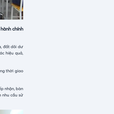
 hành chính
à, đất dôi dư
ác hiệu quả,
ng thời giao
iếp nhận, bàn
h nhu cầu sử