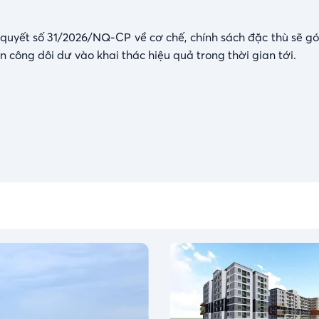
ị quyết số 31/2026/NQ-CP về cơ chế, chính sách đặc thù sẽ g
 công dôi dư vào khai thác hiệu quả trong thời gian tới.