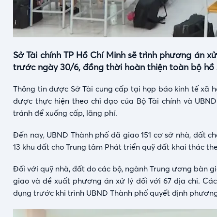
Sở Tài chính TP Hồ Chí Minh sẽ trình phương án xử
trước ngày 30/6, đồng thời hoàn thiện toàn bộ hồ s
Thông tin được Sở Tài cung cấp tại họp báo kinh tế xã hộ
được thực hiện theo chỉ đạo của Bộ Tài chính và UBN
tránh để xuống cấp, lãng phí.
Đến nay, UBND Thành phố đã giao 151 cơ sở nhà, đất ch
13 khu đất cho Trung tâm Phát triển quỹ đất khai thác th
Đối với quỹ nhà, đất do các bộ, ngành Trung ương bàn gi
giao và đề xuất phương án xử lý đối với 67 địa chỉ. Cá
dụng trước khi trình UBND Thành phố quyết định phương