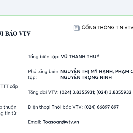
CỔNG THÔNG TIN VT
I BÁO VTV
Tổng biên tập:
VŨ THANH THUỶ
Phó tổng biên
NGUYỄN THỊ MỸ HẠNH, PHẠM 
tập:
NGUYỄN TRỌNG NINH
TTTT cấp
Tổng đài VTV:
(024) 3.8355931; (024) 3.8355932
p thuận
Điện thoại Thời báo VTV:
(024) 66897 897
g tin từ
Email:
Toasoan@vtv.vn