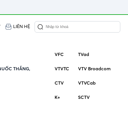
V
LIÊN HỆ
VFC
TVad
QUỐC THẮNG,
VTVTC
VTV Broadcom
CTV
VTVCab
K+
SCTV