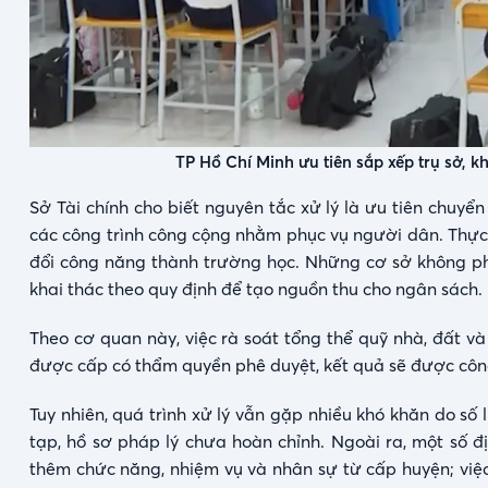
TP Hồ Chí Minh ưu tiên sắp xếp trụ sở, k
Sở Tài chính cho biết nguyên tắc xử lý là ưu tiên chuyển
các công trình công cộng nhằm phục vụ người dân. Thực
đổi công năng thành trường học. Những cơ sở không phù
khai thác theo quy định để tạo nguồn thu cho ngân sách.
Theo cơ quan này, việc rà soát tổng thể quỹ nhà, đất v
được cấp có thẩm quyền phê duyệt, kết quả sẽ được côn
Tuy nhiên, quá trình xử lý vẫn gặp nhiều khó khăn do số 
tạp, hồ sơ pháp lý chưa hoàn chỉnh. Ngoài ra, một số đ
thêm chức năng, nhiệm vụ và nhân sự từ cấp huyện; việ