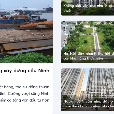
Không siết vốn cho nhà ở xã 
thuê
Hà Nội đẩy nhanh thu hồi 
còn khả năng thực hiện
ng xây dựng cầu Ninh
ặt bằng, tạo sự đồng thuận
Ninh Cường vượt sông Ninh
điểm có tổng vốn đầu tư hơn
Người có 1 căn nhà, đất 
thuế thu nhập cá nhân khi c