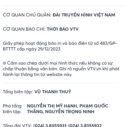
CƠ QUAN CHỦ QUẢN:
ĐÀI TRUYỀN HÌNH VIỆT NAM
CƠ QUAN BÁO CHÍ:
THỜI BÁO VTV
Giấy phép hoạt động báo in và báo điện tử số 483/GP-
BTTTT cấp ngày 29/12/2023
® Cấm sao chép dưới mọi hình thức nếu không có sự
chấp thuận bằng văn bản. Ghi rõ nguồn VTV.vn khi phát
hành lại thông tin từ website này.
Tổng biên tập:
VŨ THANH THUỶ
Phó tổng
NGUYỄN THỊ MỸ HẠNH, PHẠM QUỐC
biên tập:
THẮNG, NGUYỄN TRỌNG NINH
Tổng đài VTV:
(024) 3.8355931; (024) 3.8355932