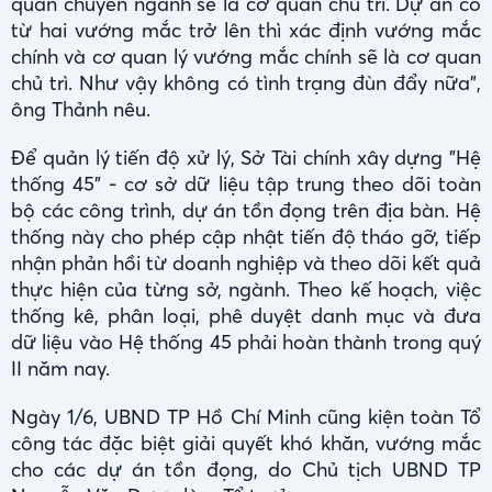
quan chuyên ngành sẽ là cơ quan chủ trì. Dự án có
từ hai vướng mắc trở lên thì xác định vướng mắc
chính và cơ quan lý vướng mắc chính sẽ là cơ quan
chủ trì. Như vậy không có tình trạng đùn đẩy nữa",
ông Thảnh nêu.
Để quản lý tiến độ xử lý, Sở Tài chính xây dựng "Hệ
thống 45" - cơ sở dữ liệu tập trung theo dõi toàn
bộ các công trình, dự án tồn đọng trên địa bàn. Hệ
thống này cho phép cập nhật tiến độ tháo gỡ, tiếp
nhận phản hồi từ doanh nghiệp và theo dõi kết quả
thực hiện của từng sở, ngành. Theo kế hoạch, việc
thống kê, phân loại, phê duyệt danh mục và đưa
dữ liệu vào Hệ thống 45 phải hoàn thành trong quý
II năm nay.
Ngày 1/6, UBND TP Hồ Chí Minh cũng kiện toàn Tổ
công tác đặc biệt giải quyết khó khăn, vướng mắc
cho các dự án tồn đọng, do Chủ tịch UBND TP