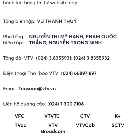
hành lại thông tin từ website này.
Tổng biên tập:
VŨ THANH THUỶ
Phó tổng
NGUYỄN THỊ MỸ HẠNH, PHẠM QUỐC
biên tập:
THẮNG, NGUYỄN TRỌNG NINH
Tổng đài VTV:
(024) 3.8355931; (024) 3.8355932
Điện thoại Thời báo VTV:
(024) 66897 897
Email:
Toasoan@vtv.vn
Liên hệ quảng cáo:
(024) 7.300 7108
VFC
VTVTC
CTV
K+
TVad
VTV
VTVCab
SCTV
Broadcom