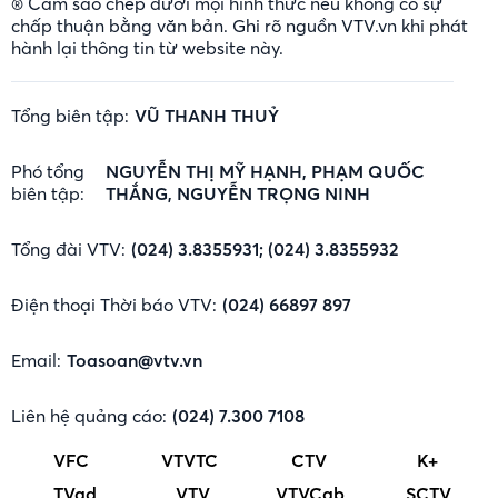
® Cấm sao chép dưới mọi hình thức nếu không có sự
chấp thuận bằng văn bản. Ghi rõ nguồn VTV.vn khi phát
hành lại thông tin từ website này.
Tổng biên tập:
VŨ THANH THUỶ
Phó tổng
NGUYỄN THỊ MỸ HẠNH, PHẠM QUỐC
biên tập:
THẮNG, NGUYỄN TRỌNG NINH
Tổng đài VTV:
(024) 3.8355931; (024) 3.8355932
Điện thoại Thời báo VTV:
(024) 66897 897
Email:
Toasoan@vtv.vn
Liên hệ quảng cáo:
(024) 7.300 7108
VFC
VTVTC
CTV
K+
TVad
VTV
VTVCab
SCTV