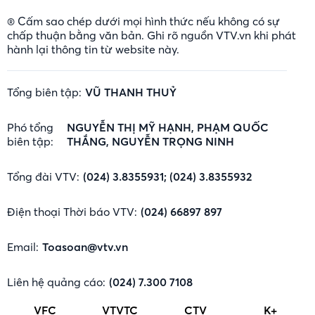
® Cấm sao chép dưới mọi hình thức nếu không có sự
chấp thuận bằng văn bản. Ghi rõ nguồn VTV.vn khi phát
hành lại thông tin từ website này.
Tổng biên tập:
VŨ THANH THUỶ
Phó tổng
NGUYỄN THỊ MỸ HẠNH, PHẠM QUỐC
biên tập:
THẮNG, NGUYỄN TRỌNG NINH
Tổng đài VTV:
(024) 3.8355931; (024) 3.8355932
Điện thoại Thời báo VTV:
(024) 66897 897
Email:
Toasoan@vtv.vn
Liên hệ quảng cáo:
(024) 7.300 7108
VFC
VTVTC
CTV
K+