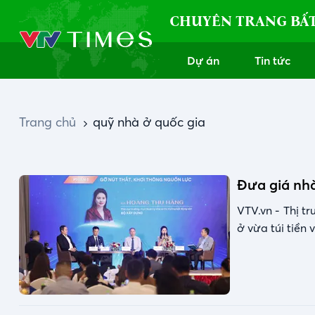
CHUYÊN TRANG BẤ
Dự án
Tin tức
Trang chủ
quỹ nhà ở quốc gia
Đưa giá nhà
VTV.vn - Thị t
ở vừa túi tiền