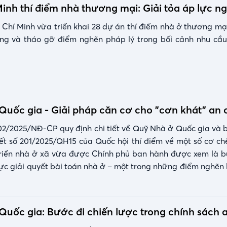
inh thí điểm nhà thương mại: Giải tỏa áp lực n
 Chí Minh vừa triển khai 28 dự án thí điểm nhà ở thương mại
ng và tháo gỡ điểm nghẽn pháp lý trong bối cảnh nhu cầ
uốc gia - Giải pháp căn cơ cho "cơn khát” an 
02/2025/NĐ-CP quy định chi tiết về Quỹ Nhà ở Quốc gia và b
t số 201/2025/QH15 của Quốc hội thí điểm về một số cơ chế
triển nhà ở xã vừa được Chính phủ ban hành được xem là b
lực giải quyết bài toán nhà ở – một trong những điểm nghẽn 
hị hóa Việt Nam.
uốc gia: Bước đi chiến lược trong chính sách a