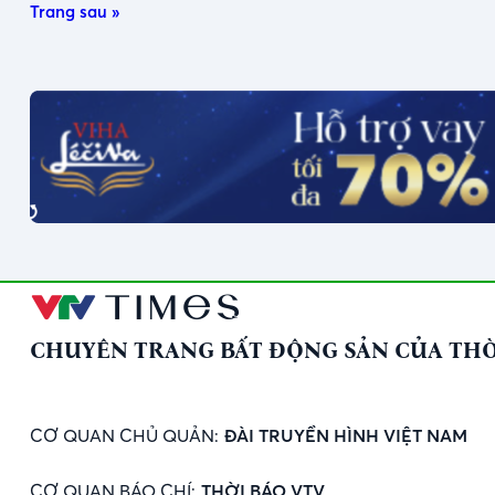
Trang sau »
CHUYÊN TRANG BẤT ĐỘNG SẢN CỦA THỜ
CƠ QUAN CHỦ QUẢN:
ĐÀI TRUYỀN HÌNH VIỆT NAM
CƠ QUAN BÁO CHÍ:
THỜI BÁO VTV