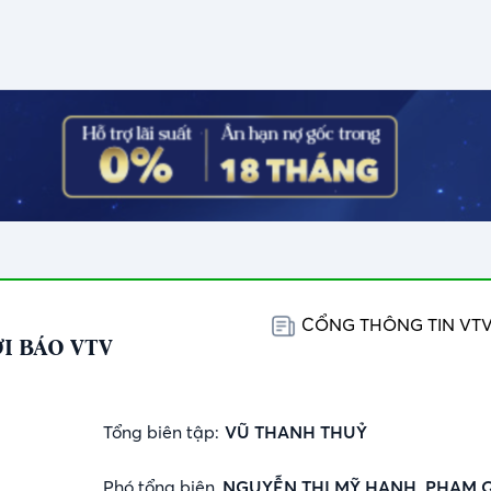
CỔNG THÔNG TIN VT
I BÁO VTV
Tổng biên tập:
VŨ THANH THUỶ
Phó tổng biên
NGUYỄN THỊ MỸ HẠNH, PHẠM 