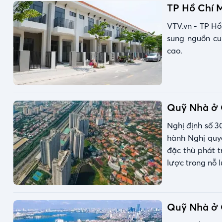
TP Hồ Chí M
VTV.vn - TP Hồ
sung nguồn cu
cao.
Quỹ Nhà ở Q
Nghị định số 3
hành Nghị quyế
đặc thù phát 
lược trong nỗ 
quá trình đô t
Quỹ Nhà ở Q