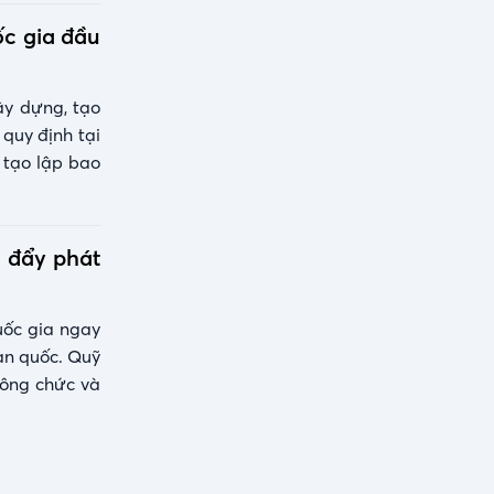
ốc gia đầu
ây dựng, tạo
quy định tại
 tạo lập bao
 đẩy phát
uốc gia ngay
àn quốc. Quỹ
 công chức và