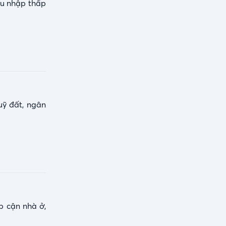
hu nhập thấp
uỹ đất, ngân
p cận nhà ở,