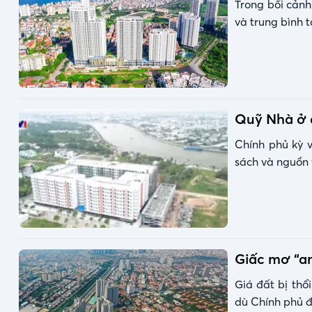
Trong bối cảnh
và trung bình t
Quỹ Nhà ở q
Chính phủ kỳ 
sách và nguồn 
Giấc mơ “an
Giá đất bị thổ
dù Chính phủ đ