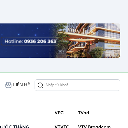
V
LIÊN HỆ
VFC
TVad
QUỐC THẮNG,
VTVTC
VTV Broadcom