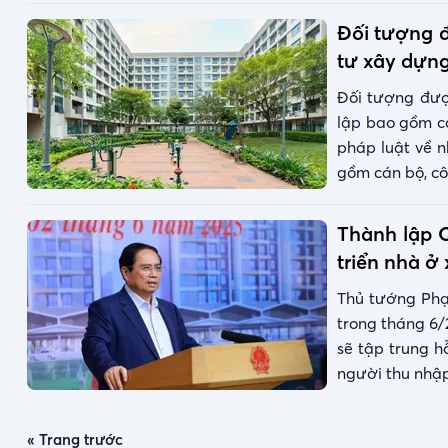
Đối tượng đ
tư xây dựn
Đối tượng đượ
lập bao gồm cá
pháp luật về 
gồm cán bộ, cô
Thành lập 
triển nhà ở 
Thủ tướng Phạ
trong tháng 6/
sẽ tập trung h
người thu nhập
« Trang trước