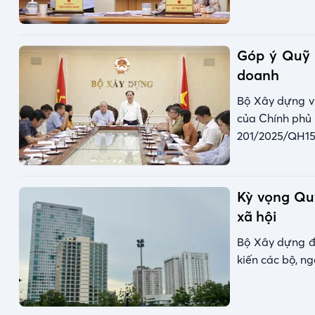
Góp ý Quỹ 
doanh
Bộ Xây dựng vừ
của Chính phủ 
201/2025/QH15
Kỳ vọng Quỹ
xã hội
Bộ Xây dựng đã
kiến các bộ, ng