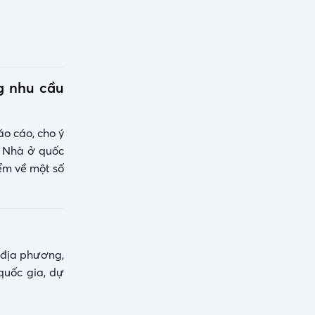
g nhu cầu
o cáo, cho ý
ỹ Nhà ở quốc
ểm về một số
 địa phương,
quốc gia, dự