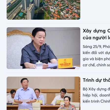
Xây dựng Q
của người 
Sáng 25/9, Phó
kiến đối với d
gia và biện ph
cơ chế, chính s
Trình dự th
Bộ Xây dựng đã
hiệp hội, doan
kiến trình Chí