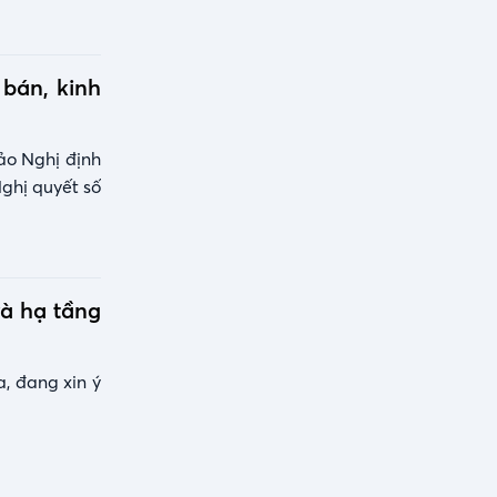
bán, kinh
ảo Nghị định
Nghị quyết số
và hạ tầng
, đang xin ý