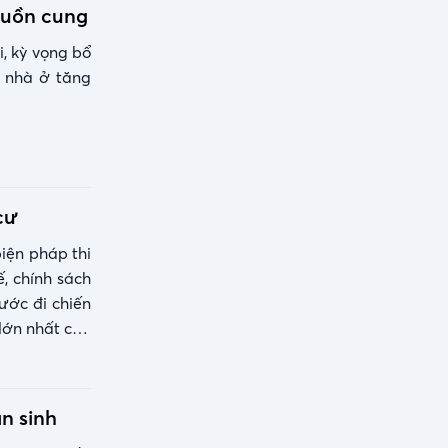
guồn cung
, kỳ vọng bổ
u nhà ở tăng
cư
iện pháp thi
, chính sách
ước đi chiến
lớn nhất của
n sinh