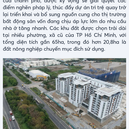
của thành phố, được kỳ vọng sẽ giải quyết các
điểm nghẽn pháp lý, thúc đẩy dự án trì trệ quay trở
lại triển khai và bổ sung nguồn cung cho thị trường
bất động sản vốn đang chịu áp lực lớn do nhu cầu
nhà ở tăng nhanh. Các khu đất được chọn trải dài
tại nhiều phường, xã cũ của TP Hồ Chí Minh, với
tổng diện tích gần 65ha, trong đó hơn 20,8ha là
đất nông nghiệp chuyển mục đích sử dụng.