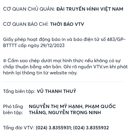
CƠ QUAN CHỦ QUẢN:
ĐÀI TRUYỀN HÌNH VIỆT NAM
CƠ QUAN BÁO CHÍ:
THỜI BÁO VTV
Giấy phép hoạt động báo in và báo điện tử số 483/GP-
BTTTT cấp ngày 29/12/2023
® Cấm sao chép dưới mọi hình thức nếu không có sự
chấp thuận bằng văn bản. Ghi rõ nguồn VTV.vn khi phát
hành lại thông tin từ website này.
Tổng biên tập:
VŨ THANH THUỶ
Phó tổng
NGUYỄN THỊ MỸ HẠNH, PHẠM QUỐC
biên tập:
THẮNG, NGUYỄN TRỌNG NINH
Tổng đài VTV:
(024) 3.8355931; (024) 3.8355932