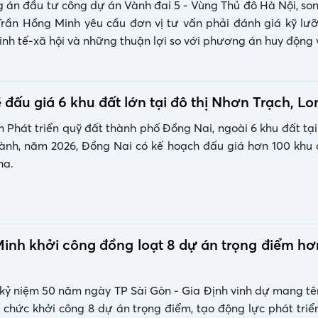
án đầu tư công dự án Vành đai 5 - Vùng Thủ đô Hà Nội, so
rần Hồng Minh yêu cầu đơn vị tư vấn phải đánh giá kỹ lư
inh tế-xã hội và những thuận lợi so với phương án huy động 
 đấu giá 6 khu đất lớn tại đô thị Nhơn Trạch, L
 Phát triển quỹ đất thành phố Đồng Nai, ngoài 6 khu đất tại
ành, năm 2026, Đồng Nai có kế hoạch đấu giá hơn 100 khu 
ha.
inh khởi công đồng loạt 8 dự án trọng điểm h
kỷ niệm 50 năm ngày TP Sài Gòn - Gia Định vinh dự mang tê
 chức khởi công 8 dự án trọng điểm, tạo động lực phát triể