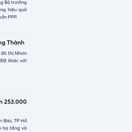
ng Bộ trưởng
ỡng hiệu quả
vốn PPP.
ong Thành
 đô thị Nhơn
đất khác với
ơn 253.000
n Bác, TP Hồ
n hạ tầng và