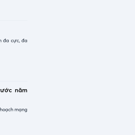
n đa cực, đa
trước năm
y hoạch mạng