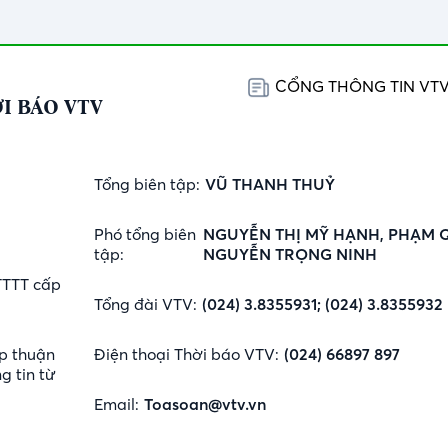
CỔNG THÔNG TIN VT
I BÁO VTV
Tổng biên tập:
VŨ THANH THUỶ
Phó tổng biên
NGUYỄN THỊ MỸ HẠNH, PHẠM 
tập:
NGUYỄN TRỌNG NINH
TTTT cấp
Tổng đài VTV:
(024) 3.8355931; (024) 3.8355932
p thuận
Điện thoại Thời báo VTV:
(024) 66897 897
g tin từ
Email:
Toasoan@vtv.vn