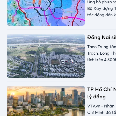
Ủng hộ phương 
Bộ Xây dựng T
tác động đến k
Đồng Nai sẽ
Theo Trung tâm
Trạch, Long Th
tích trên 4.300
TP Hồ Chí M
tỷ đồng
VTV.vn - Nhân 
Chí Minh đã tổ