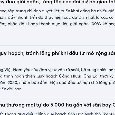
y đua giải ngân, tăng tốc các đại dự án giao t
ang tập trung chỉ đạo quyết liệt, triển khai đồng bộ nhiều g
ăn, đẩy nhanh tiến độ thực hiện các dự án, nhất là các côn
iểm, phấn đấu hoàn thành mục tiêu giải ngân 100% kế ho
 quy hoạch, tránh lãng phí khi đầu tư mở rộng s
 Việt Nam yêu cầu đơn vị tư vấn rà soát, bổ sung nhiều h
uá trình hoàn thiện Quy hoạch Cảng HKQT Chu Lai thời kỳ 
năm 2050, nhằm bảo đảm hiệu quả đầu tư, hạn chế lãng ph
iển dài hạn.
u thương mại tự do 5.000 ha gắn với sân bay G
t Thông qua điều chỉnh quy hoạch tỉnh Bắc Ninh thời kỳ 20