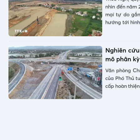
nhìn đến năm 
mại tự do gắn
hướng tới hình
trưởng mới củ
Nghiên cứu
mô phân kỳ
Văn phòng Chí
của Phó Thủ t
cấp hoàn thiện