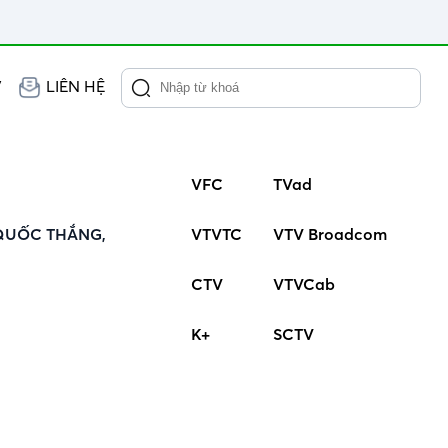
V
LIÊN HỆ
VFC
TVad
QUỐC THẮNG,
VTVTC
VTV Broadcom
CTV
VTVCab
K+
SCTV