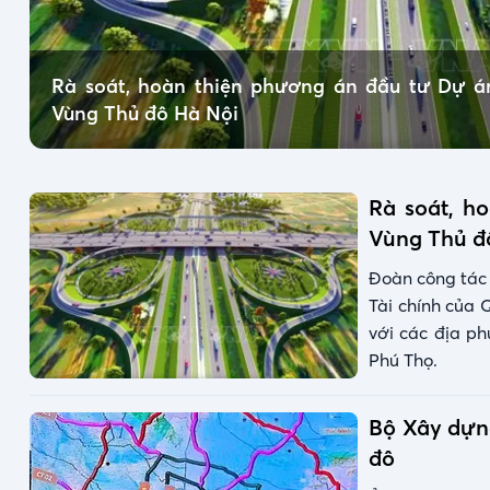
Rà soát, hoàn thiện phương án đầu tư Dự á
Vùng Thủ đô Hà Nội
Rà soát, h
Vùng Thủ đ
Đoàn công tác 
Tài chính của 
với các địa p
Phú Thọ.
Bộ Xây dựn
đô