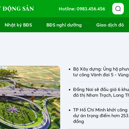
T ĐỘNG SẢN
Hotline:
0983.456.456
Nhật ký BĐS
BĐS nghỉ dưỡng
Giao dịch đỏ
Bộ Xây dựng: Ủng hộ phư
tư công Vành đai 5 - Vùng
Đồng Nai sẽ đấu giá 6 khu 
đô thị Nhơn Trạch, Long 
TP Hồ Chí Minh khởi công 
dự án trọng điểm hơn 253
đồng