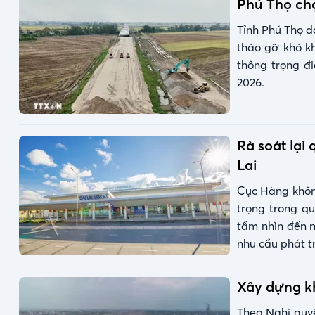
Phú Thọ chạ
Tỉnh Phú Thọ đ
tháo gỡ khó kh
thông trọng đ
2026.
Rà soát lại
Lai
Cục Hàng không
trọng trong q
tầm nhìn đến 
nhu cầu phát tr
Xây dựng kh
Theo Nghị quyế