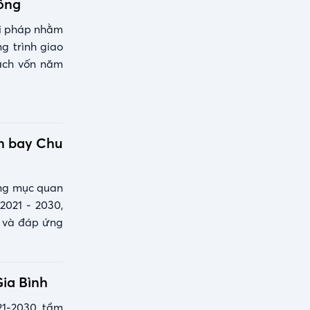
hông
iải pháp nhằm
g trình giao
ạch vốn năm
ân bay Chu
ạng mục quan
2021 - 2030,
í và đáp ứng
ia Bình
21-2030, tầm