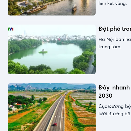
liên kết vùng.
Đột phá tro
Hà Nội ban hà
trung tâm.
Đẩy nhanh 
2030
Cục Đường bộ 
lưới đường bộ 