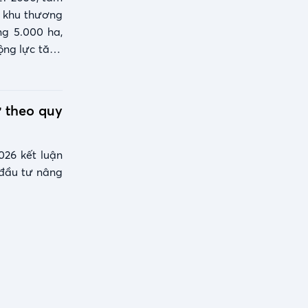
g khu thương
g 5.000 ha,
ộng lực tăng
 theo quy
26 kết luận
 đầu tư nâng