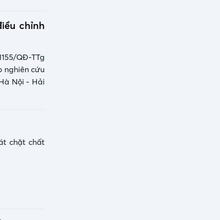
điều chỉnh
1155/QĐ-TTg
o nghiên cứu
Hà Nội - Hải
át chặt chất