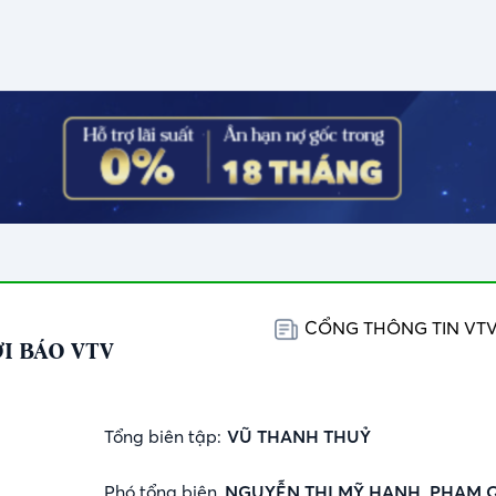
CỔNG THÔNG TIN VT
I BÁO VTV
Tổng biên tập:
VŨ THANH THUỶ
Phó tổng biên
NGUYỄN THỊ MỸ HẠNH, PHẠM 