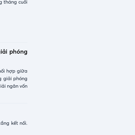
g tháng cuối
iải phóng
hối hợp giữa
g giải phóng
iải ngân vốn
ầng kết nối.