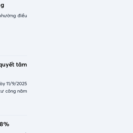
ng
phường điều
quyết tâm
ày 11/9/2025
 tư công năm
n 8%