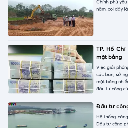
Chính phủ yêu
năm, coi đây l
TP. Hồ Chí
mặt bằng
Việc giải phó
các ban, sở n
mặt bằng nhiều
đầu tư công củ
Đầu tư công
Hệ thống cảng 
Đầu tư công ph