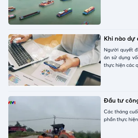
Khi nào dự 
Người quyết đị
án sử dụng vố
thực hiện các 
Đầu tư công
Các tháng cuối
phần thực hiện