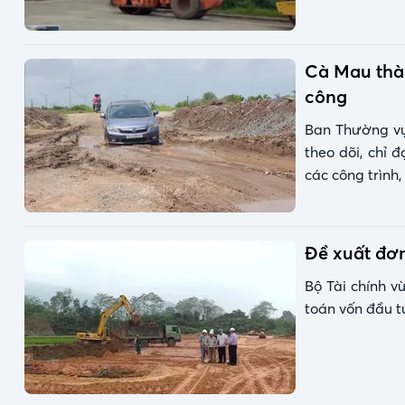
Cà Mau thàn
công
Ban Thường vụ
theo dõi, chỉ
các công trình,
Đề xuất đơn
Bộ Tài chính v
toán vốn đầu t