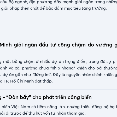
 cầu Bộ ngành, địa phương đẩy mạnh giải ngân trong nhữn
à giải pháp then chốt để bảo đảm mục tiêu tăng trưởng.
 Minh giải ngân đầu tư công chậm do vướng g
ng mặt bằng chậm ở nhiều dự án trọng điểm, trong đó sự p
gành và xã, phường chưa “nhịp nhàng” khiến cho bồi thườn
 dự án gần như “đứng im”. Đây là nguyên nhân chính khiến g
a TP. Hồ Chí Minh đạt thấp.
 - “Đòn bẩy” cho phát triển cảng biển
biển Việt Nam có tiềm năng lớn, nhưng thiếu đồng bộ hạ t
ải đi trước để thu hút vốn tư nhân tham gia.