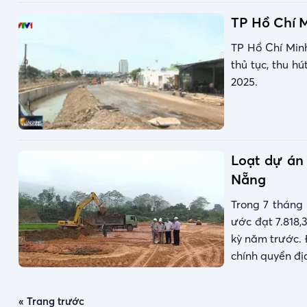
TP Hồ Chí M
TP Hồ Chí Min
thủ tục, thu h
2025.
Loạt dự án
Nẵng
Trong 7 tháng
ước đạt 7.818,
kỳ năm trước. 
chính quyền đị
« Trang trước