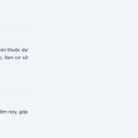
 án thuộc dự
c, làm cơ sở
năm nay, góp