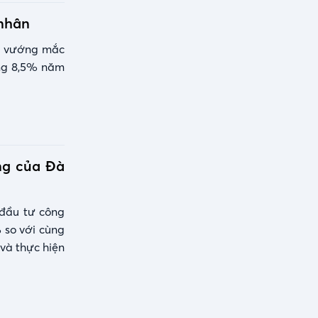
 nhân
gỡ vướng mắc
ởng 8,5% năm
ng của Đà
 đầu tư công
 so với cùng
 và thực hiện