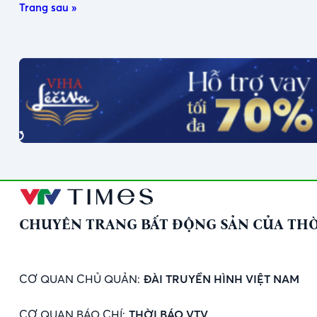
Trang sau »
CHUYÊN TRANG BẤT ĐỘNG SẢN CỦA THỜ
CƠ QUAN CHỦ QUẢN:
ĐÀI TRUYỀN HÌNH VIỆT NAM
CƠ QUAN BÁO CHÍ:
THỜI BÁO VTV