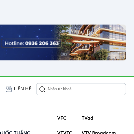
V
LIÊN HỆ
VFC
TVad
QUỐC THẮNG,
VTVTC
VTV Broadcom