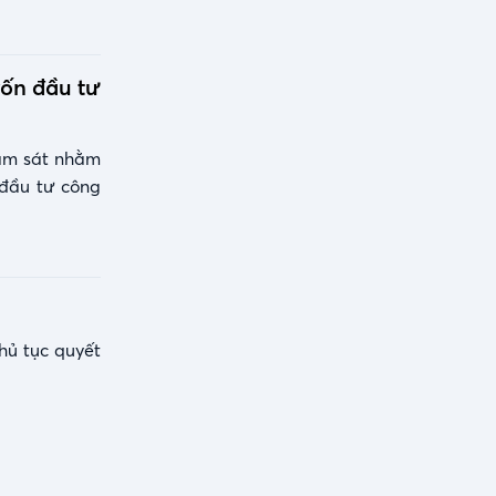
vốn đầu tư
iám sát nhằm
 đầu tư công
hủ tục quyết