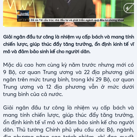
Current
Duration
0:01
/
2:57
Time
Giải ngân đầu tư công là nhiệm vụ cấp bách và mang tính
chiến lược, giúp thúc đẩy tăng trưởng, ổn định kinh tế vĩ
mô và đảm bảo sinh kế cho người dân.
Mặc dù cao hơn cùng kỳ năm trước nhưng mới có
9 Bộ, cơ quan Trung ương và 22 địa phương giải
ngân trên mức trung bình, trong khi 29 Bộ, cơ quan
Trung ương và 12 địa phương vẫn ở mức dưới
trung bình của cả nước.
Giải ngân đầu tư công là nhiệm vụ cấp bách và
mang tính chiến lược, giúp thúc đẩy tăng trưởng,
ổn định kinh tế vĩ mô và đảm bảo sinh kế cho người
dân. Thủ tướng Chính phủ yêu cầu các Bộ, ngành,
địa phương nâng cao trách nhiệm, chỉ đạo quyết