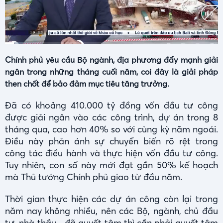
Current
Duration
0:07
/
2:47
Time
Chính phủ yêu cầu Bộ ngành, địa phương đẩy mạnh giải
ngân trong những tháng cuối năm, coi đây là giải pháp
then chốt để bảo đảm mục tiêu tăng trưởng.
Đã có khoảng 410.000 tỷ đồng vốn đầu tư công
được giải ngân vào các công trình, dự án trong 8
tháng qua, cao hơn 40% so với cùng kỳ năm ngoái.
Điều này phản ánh sự chuyển biến rõ rệt trong
công tác điều hành và thực hiện vốn đầu tư công.
Tuy nhiên, con số này mới đạt gần 50% kế hoạch
mà Thủ tướng Chính phủ giao từ đầu năm.
Thời gian thực hiện các dự án công còn lại trong
năm nay không nhiều, nên các Bộ, ngành, chủ đầu
tư, nhà thầu... đã quyết tâm thì cần phải quyết tâm