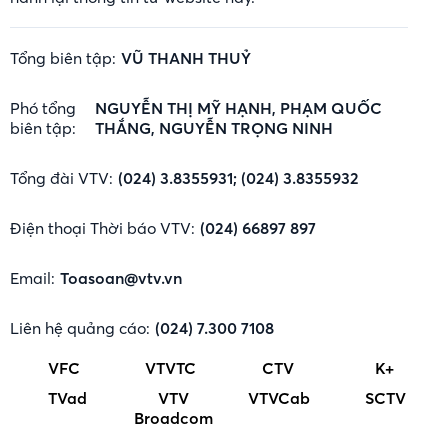
Tổng biên tập:
VŨ THANH THUỶ
Phó tổng
NGUYỄN THỊ MỸ HẠNH, PHẠM QUỐC
biên tập:
THẮNG, NGUYỄN TRỌNG NINH
Tổng đài VTV:
(024) 3.8355931; (024) 3.8355932
Điện thoại Thời báo VTV:
(024) 66897 897
Email:
Toasoan@vtv.vn
Liên hệ quảng cáo:
(024) 7.300 7108
VFC
VTVTC
CTV
K+
TVad
VTV
VTVCab
SCTV
Broadcom