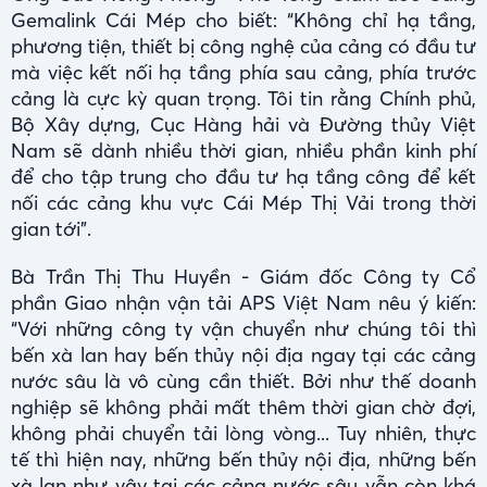
Gemalink Cái Mép cho biết: “Không chỉ hạ tầng,
phương tiện, thiết bị công nghệ của cảng có đầu tư
mà việc kết nối hạ tầng phía sau cảng, phía trước
cảng là cực kỳ quan trọng. Tôi tin rằng Chính phủ,
Bộ Xây dựng, Cục Hàng hải và Đường thủy Việt
Nam sẽ dành nhiều thời gian, nhiều phần kinh phí
để cho tập trung cho đầu tư hạ tầng công để kết
nối các cảng khu vực Cái Mép Thị Vải trong thời
gian tới”.
Bà Trần Thị Thu Huyền - Giám đốc Công ty Cổ
phần Giao nhận vận tải APS Việt Nam nêu ý kiến:
“Với những công ty vận chuyển như chúng tôi thì
bến xà lan hay bến thủy nội địa ngay tại các cảng
nước sâu là vô cùng cần thiết. Bởi như thế doanh
nghiệp sẽ không phải mất thêm thời gian chờ đợi,
không phải chuyển tải lòng vòng... Tuy nhiên, thực
tế thì hiện nay, những bến thủy nội địa, những bến
xà lan như vậy tại các cảng nước sâu vẫn còn khá