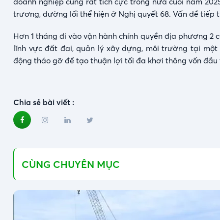
doanh nghiệp cũng rất tích cực trong nửa cuối năm 2025
trương, đường lối thể hiện ở Nghị quyết 68. Vấn đề tiếp 
Hơn 1 tháng đi vào vận hành chính quyền địa phương 2 cấ
lĩnh vực đất đai, quản lý xây dựng, môi trường tại m
động tháo gỡ để tạo thuận lợi tối đa khơi thông vốn đầu 
Chia sẻ bài viết :
CÙNG CHUYÊN MỤC