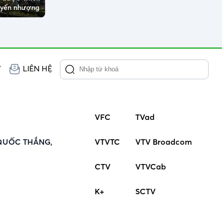
huyển nhượng
V
LIÊN HỆ
VFC
TVad
QUỐC THẮNG,
VTVTC
VTV Broadcom
CTV
VTVCab
K+
SCTV