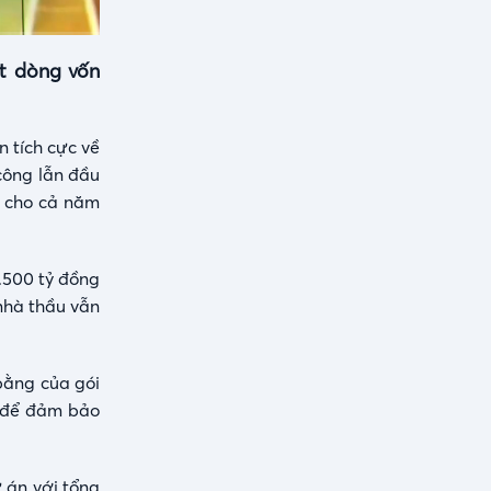
út dòng vốn
 tích cực về
 công lẫn đầu
% cho cả năm
7.500 tỷ đồng
nhà thầu vẫn
bằng của gói
, để đảm bảo
 án với tổng