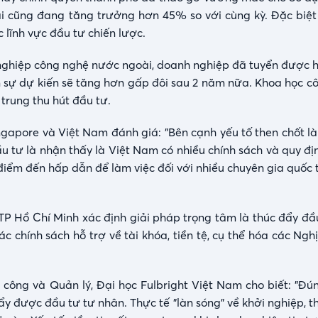
ài cũng đang tăng trưởng hơn 45% so với cùng kỳ. Đặc biệt 
 lĩnh vực đầu tư chiến lược.
 nghiệp công nghệ nước ngoài, doanh nghiệp đã tuyển được h
 sự dự kiến sẽ tăng hơn gấp đôi sau 2 năm nữa. Khoa học cô
trung thu hút đầu tư.
apore và Việt Nam đánh giá: "Bên cạnh yếu tố then chốt l
ầu tư là nhận thấy là Việt Nam có nhiều chính sách và quy đ
 điểm đến hấp dẫn để làm việc đối với nhiều chuyên gia quốc
TP Hồ Chí Minh xác định giải pháp trọng tâm là thúc đẩy đầ
c chính sách hỗ trợ về tài khóa, tiền tệ, cụ thể hóa các Ngh
ông và Quản lý, Đại học Fulbright Việt Nam cho biết: "Đúng
ẩy được đầu tư tư nhân. Thực tế "làn sóng" về khởi nghiệp, 