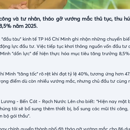
HD
Auto
 công và tư nhân, tháo gỡ vướng mắc thủ tục, thu h
 8,5% năm 2025.
"đầu tàu" kinh tế TP Hồ Chí Minh ghi nhận những chuyển biến
n động lực đầu tư. Việc tiếp tục khơi thông nguồn vốn đầu tư
 Minh "dồn lực" để hiện thực hóa mục tiêu tăng trưởng 8,5
hí Minh "tăng tốc" rõ rệt khi đạt tỷ lệ 40%, tương ứng hơn 4
 trọng điểm dù còn nhiều vướng mắc, nhưng chủ đầu tư cùng 
Lương - Bến Cát - Rạch Nước Lên cho biết: "Hiện nay mặt 
úng tôi sẽ bổ sung thêm thiết bị, bổ sung các mũi thi công
n bộ gói thầu".
 nay chính quyền thành phố đã tháo gỡ vướng mắc cho 86 dự