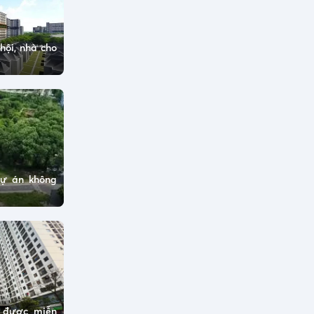
hội, nhà cho
dự án không
ở được miễn