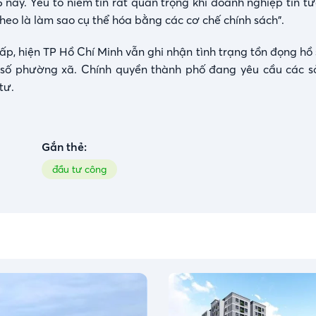
 này. Yếu tố niềm tin rất quan trọng khi doanh nghiệp tin t
theo là làm sao cụ thể hóa bằng các cơ chế chính sách".
p, hiện TP Hồ Chí Minh vẫn ghi nhận tình trạng tồn đọng hồ 
ột số phường xã. Chính quyền thành phố đang yêu cầu các 
tư.
Gắn thẻ:
đầu tư công