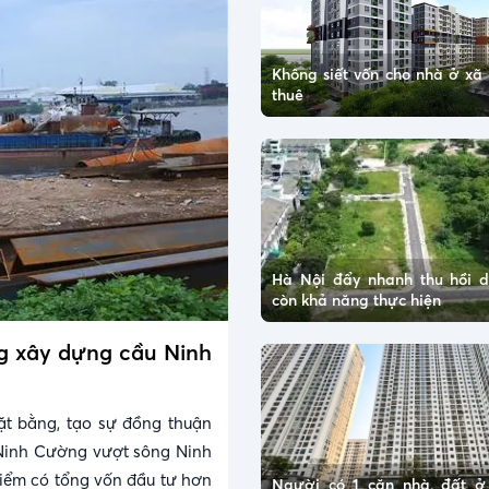
Không siết vốn cho nhà ở xã 
thuê
Hà Nội đẩy nhanh thu hồi 
còn khả năng thực hiện
ng xây dựng cầu Ninh
ặt bằng, tạo sự đồng thuận
Ninh Cường vượt sông Ninh
điểm có tổng vốn đầu tư hơn
Người có 1 căn nhà, đất 