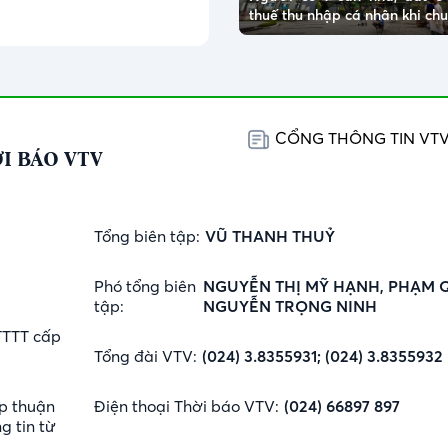
thuế thu nhập cá nhân khi c
CỔNG THÔNG TIN VT
I BÁO VTV
Tổng biên tập:
VŨ THANH THUỶ
Phó tổng biên
NGUYỄN THỊ MỸ HẠNH, PHẠM 
tập:
NGUYỄN TRỌNG NINH
TTTT cấp
Tổng đài VTV:
(024) 3.8355931; (024) 3.8355932
p thuận
Điện thoại Thời báo VTV:
(024) 66897 897
g tin từ