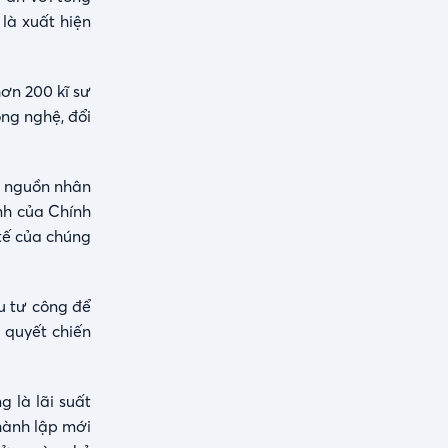
là xuất hiện
ơn 200 kĩ sư
ng nghệ, đổi
à nguồn nhân
ịnh của Chính
 tế của chúng
u tư công để
ị quyết chiến
 là lãi suất
thành lập mới