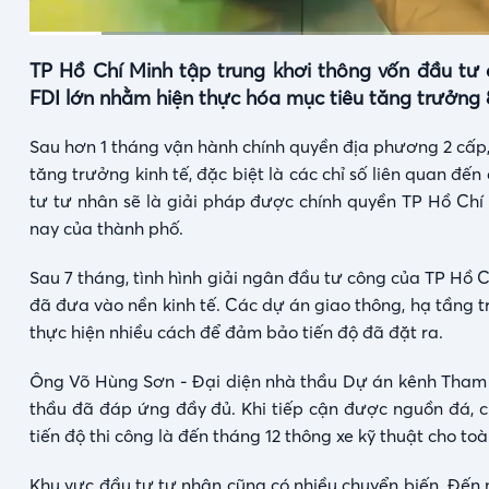
Current
Duration
0:12
/
2:44
TP Hồ Chí Minh tập trung khơi thông vốn đầu tư
Time
FDI lớn nhằm hiện thực hóa mục tiêu tăng trưởng
Sau hơn 1 tháng vận hành chính quyền địa phương 2 cấp, 
tăng trưởng kinh tế, đặc biệt là các chỉ số liên quan đế
tư tư nhân sẽ là giải pháp được chính quyền TP Hồ Chí
nay của thành phố.
Sau 7 tháng, tình hình giải ngân đầu tư công của TP Hồ C
đã đưa vào nền kinh tế. Các dự án giao thông, hạ tầng
thực hiện nhiều cách để đảm bảo tiến độ đã đặt ra.
Ông Võ Hùng Sơn - Đại diện nhà thầu Dự án kênh Tham 
thầu đã đáp ứng đầy đủ. Khi tiếp cận được nguồn đá, ch
tiến độ thi công là đến tháng 12 thông xe kỹ thuật cho toà
Khu vực đầu tư tư nhân cũng có nhiều chuyển biến. Đến