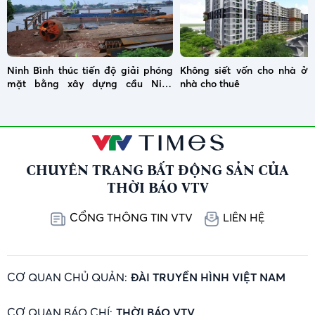
Ninh Bình thúc tiến độ giải phóng
Không siết vốn cho nhà ở x
mặt bằng xây dựng cầu Ninh
nhà cho thuê
Cường
CHUYÊN TRANG BẤT ĐỘNG SẢN CỦA
THỜI BÁO VTV
CỔNG THÔNG TIN VTV
LIÊN HỆ
CƠ QUAN CHỦ QUẢN:
ĐÀI TRUYỀN HÌNH VIỆT NAM
CƠ QUAN BÁO CHÍ:
THỜI BÁO VTV