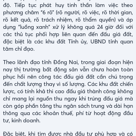
độ. Tiếp tục phát huy tinh thần làm việc theo
phương châm “6 rõ” (rõ người, rõ việc, rõ thời gian,
rõ kết quả, rõ trách nhiệm, rõ thẩm quyền) và áp
dụng "luồng xanh" xử lý không quá 24 giờ đối với
các thủ tục phối hợp liên quan đến đấu giá đất,
đặc biệt là các khu đất Tỉnh ủy, UBND tỉnh quan
tâm chỉ đạo.
Theo lãnh đạo tỉnh Đồng Nai, trong giai đoạn hiện
nay thị trường bất động sản vẫn chưa hoàn toàn
phục hồi nên công tác đấu giá đất cần chú trọng
đến chất lượng thay vì số lượng. Các khu đất chiến
lược, có tính khả thi cao đấu giá thành công không
chỉ mang lại nguồn thu ngay khi trúng đấu giá mà
còn góp phần tăng thu ngân sách trung và dài hạn
thông qua các khoản thuế, phí từ hoạt động đầu
tư, kinh doanh.
Đặc biệt, khi tìm được nhà đầu tư phù hợp và có