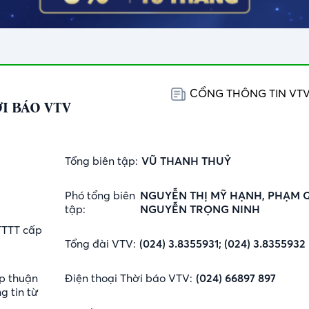
CỔNG THÔNG TIN VT
I BÁO VTV
Tổng biên tập:
VŨ THANH THUỶ
Phó tổng biên
NGUYỄN THỊ MỸ HẠNH, PHẠM 
tập:
NGUYỄN TRỌNG NINH
TTTT cấp
Tổng đài VTV:
(024) 3.8355931; (024) 3.8355932
p thuận
Điện thoại Thời báo VTV:
(024) 66897 897
g tin từ