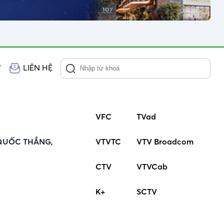
V
LIÊN HỆ
VFC
TVad
QUỐC THẮNG,
VTVTC
VTV Broadcom
CTV
VTVCab
K+
SCTV