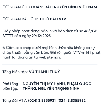
CƠ QUAN CHỦ QUẢN:
ĐÀI TRUYỀN HÌNH VIỆT NAM
CƠ QUAN BÁO CHÍ:
THỜI BÁO VTV
Giấy phép hoạt động báo in và báo điện tử số 483/GP-
BTTTT cấp ngày 29/12/2023
® Cấm sao chép dưới mọi hình thức nếu không có sự
chấp thuận bằng văn bản. Ghi rõ nguồn VTV.vn khi phát
hành lại thông tin từ website này.
Tổng biên tập:
VŨ THANH THUỶ
Phó tổng
NGUYỄN THỊ MỸ HẠNH, PHẠM QUỐC
biên tập:
THẮNG, NGUYỄN TRỌNG NINH
Tổng đài VTV:
(024) 3.8355931; (024) 3.8355932