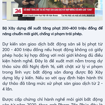
Current
Duration
0:10
/
3:42
Time
Bộ Xây dựng đề xuất tăng phạt 200-400 triệu đồng để
nâng chuẩn môi giới, chống vi phạm trái phép.
Dự kiến sàn giao dịch bất động sản sẽ bị phạt từ
200 - 400 triệu đồng nếu hoạt động không có giấy
phép hoặc ký hợp đồng với môi giới không đủ điều
kiện hành nghề. Đây là đề xuất mới nằm trong dự
thảo sửa đổi Nghị định 16, siết chặt xử lý vi phạm
trong lĩnh vực bất động sản đang được Bộ Xây
dựng lấy ý kiến. Nếu so với quy định hiện hành thì
dự thảo đã tăng mức xử phạt sàn giao dịch từ 2 -
4 lần.
Được cấp chứng chỉ hành nghề môi giới bất động
sản từ năm 2020, theo anh Phạm Tấn Phúc đây là