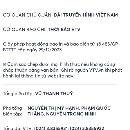
CƠ QUAN CHỦ QUẢN:
ĐÀI TRUYỀN HÌNH VIỆT NAM
CƠ QUAN BÁO CHÍ:
THỜI BÁO VTV
Giấy phép hoạt động báo in và báo điện tử số 483/GP-
BTTTT cấp ngày 29/12/2023
® Cấm sao chép dưới mọi hình thức nếu không có sự
chấp thuận bằng văn bản. Ghi rõ nguồn VTV.vn khi phát
hành lại thông tin từ website này.
Tổng biên tập:
VŨ THANH THUỶ
Phó tổng
NGUYỄN THỊ MỸ HẠNH, PHẠM QUỐC
biên tập:
THẮNG, NGUYỄN TRỌNG NINH
Tổng đài VTV:
(024) 3.8355931; (024) 3.8355932