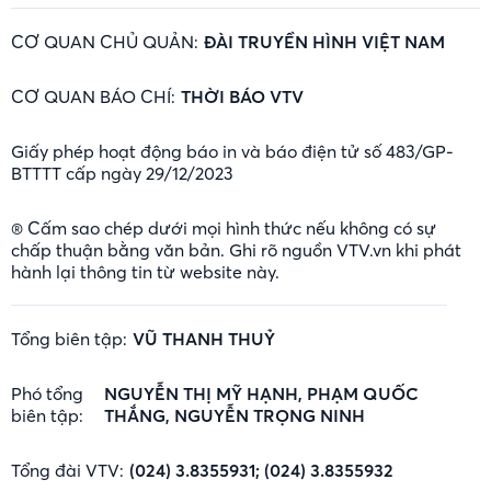
CƠ QUAN CHỦ QUẢN:
ĐÀI TRUYỀN HÌNH VIỆT NAM
CƠ QUAN BÁO CHÍ:
THỜI BÁO VTV
Giấy phép hoạt động báo in và báo điện tử số 483/GP-
BTTTT cấp ngày 29/12/2023
® Cấm sao chép dưới mọi hình thức nếu không có sự
chấp thuận bằng văn bản. Ghi rõ nguồn VTV.vn khi phát
hành lại thông tin từ website này.
Tổng biên tập:
VŨ THANH THUỶ
Phó tổng
NGUYỄN THỊ MỸ HẠNH, PHẠM QUỐC
biên tập:
THẮNG, NGUYỄN TRỌNG NINH
Tổng đài VTV:
(024) 3.8355931; (024) 3.8355932