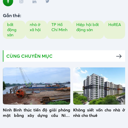
Gắn thẻ:
bất
nhà ở
TP Hồ
Hiệp hội bất
HoREA
động
xã hội
Chí Minh
động sản
sản
CÙNG CHUYÊN MỤC
Ninh Bình thúc tiến độ giải phóng
Không siết vốn cho nhà ở x
mặt bằng xây dựng cầu Ninh
nhà cho thuê
Cường