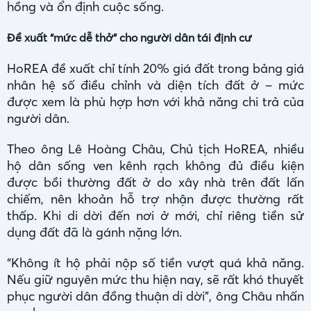
hồng và ổn định cuộc sống.
Đề xuất “mức dễ thở” cho người dân tái định cư
HoREA đề xuất chỉ tính 20% giá đất trong bảng giá
nhân hệ số điều chỉnh và diện tích đất ở – mức
được xem là phù hợp hơn với khả năng chi trả của
người dân.
Theo ông Lê Hoàng Châu, Chủ tịch HoREA, nhiều
hộ dân sống ven kênh rạch không đủ điều kiện
được bồi thường đất ở do xây nhà trên đất lấn
chiếm, nên khoản hỗ trợ nhận được thường rất
thấp. Khi di dời đến nơi ở mới, chỉ riêng tiền sử
dụng đất đã là gánh nặng lớn.
“Không ít hộ phải nộp số tiền vượt quá khả năng.
Nếu giữ nguyên mức thu hiện nay, sẽ rất khó thuyết
phục người dân đồng thuận di dời”, ông Châu nhấn