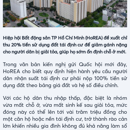
Hiệp hội Bất động sản TP Hồ Chí Minh (HoREA) đề xuất chỉ
thu 20% tiền sử dụng đất tái định cư để giảm gánh nặng
cho người dân bị giải tỏa, giúp họ sớm ổn định chỗ ở mới.
Trong văn bản kiến nghị gửi Quốc hội mới đây,
HoREA cho biết quy định hiện hành yêu cầu người
dân nhận suất tái định cư phải nộp 100% tiền sử
dụng đất theo bảng giá đất và hệ số điều chỉnh.
Với các hộ dân thu nhập thấp, đặc biệt là nhóm
vừa mất chỗ ở, vừa mất sinh kế sau giải tỏa, mức
đóng này có thể lên tới vài trăm triệu đồng cho
một căn hộ hoặc nền tái định cư, trở thành rào cản
lớn khiến nhiều gia đình không đủ khả năng làm sổ