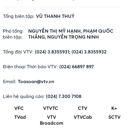
Tổng biên tập:
VŨ THANH THUỶ
Phó tổng
NGUYỄN THỊ MỸ HẠNH, PHẠM QUỐC
biên tập:
THẮNG, NGUYỄN TRỌNG NINH
Tổng đài VTV:
(024) 3.8355931; (024) 3.8355932
Điện thoại Thời báo VTV:
(024) 66897 897
Email:
Toasoan@vtv.vn
Liên hệ quảng cáo:
(024) 7.300 7108
VFC
VTVTC
CTV
K+
TVad
VTV
VTVCab
SCTV
Broadcom