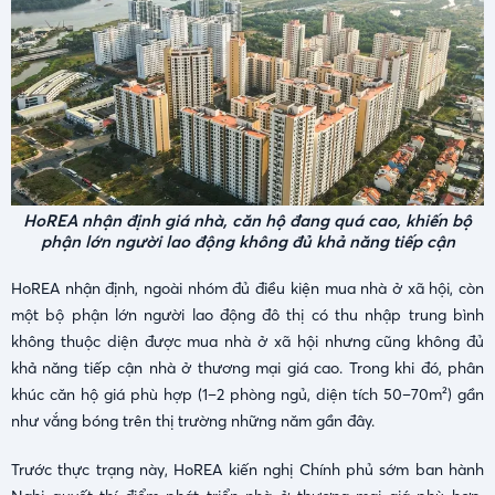
HoREA nhận định giá nhà, căn hộ đang quá cao, khiến bộ
phận lớn người lao động không đủ khả năng tiếp cận
HoREA nhận định, ngoài nhóm đủ điều kiện mua nhà ở xã hội, còn
một bộ phận lớn người lao động đô thị có thu nhập trung bình
không thuộc diện được mua nhà ở xã hội nhưng cũng không đủ
khả năng tiếp cận nhà ở thương mại giá cao. Trong khi đó, phân
khúc căn hộ giá phù hợp (1–2 phòng ngủ, diện tích 50–70m²) gần
như vắng bóng trên thị trường những năm gần đây.
Trước thực trạng này, HoREA kiến nghị Chính phủ sớm ban hành