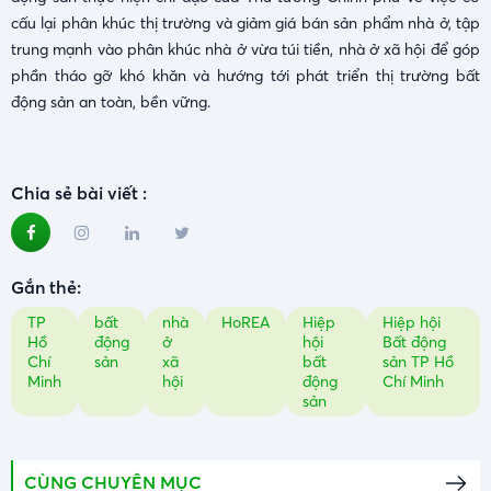
cấu lại phân khúc thị trường và giảm giá bán sản phẩm nhà ở, tập
trung mạnh vào phân khúc nhà ở vừa túi tiền, nhà ở xã hội để góp
phần tháo gỡ khó khăn và hướng tới phát triển thị trường bất
động sản an toàn, bền vững.
Chia sẻ bài viết :
Gắn thẻ:
TP
bất
nhà
HoREA
Hiệp
Hiệp hội
Hồ
động
ở
hội
Bất động
Chí
sản
xã
bất
sản TP Hồ
Minh
hội
động
Chí Minh
sản
CÙNG CHUYÊN MỤC