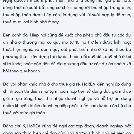
Nghị quyết thí điểm phát triển nhà ở thương mại giá phù hợp,
đồng thời đề xuất bổ sung cơ chế cho người thu nhập trung bình,
thu nhập thấp được tiếp cận tín dụng với lãi suất hợp lý để mua,
thuê mua loại hình nhà ở này.
Bên cạnh đó, Hiệp hội cũng đề xuất cho phép chủ đầu tư các dự
án nhà ở thương mại có quy mô từ 10 ha trở lên được linh hoạt
thực hiện nghĩa vụ dành quỹ đất phát triển nhà ở xã hội theo ba
phương thức: xây dựng tại dự án; hoán đổi quỹ đất, quỹ nhà ở tại
vị trí khác; hoặc nộp tiền để địa phương đầu tư các dự án nhà ở xã
hội theo quy hoạch.
Đối với phân khúc nhà ở cho thuê giá rẻ, HoREA kiến nghị áp dụng
chính sách thí điểm như tạm hoãn nộp tiền sử dụng đất, giảm thuế
giá trị gia tăng, thuế thu nhập doanh nghiệp và hỗ trợ tín dụng
nhằm khuyến khích doanh nghiệp phát triển các dự án căn hộ cho
thuê với mức giá thấp.
Đáng chú ý, HoREA cũng đề nghị các tập đoàn, doanh nghiệp bất
động sản thực hiện chỉ đạo của Thủ tướng Chính phủ về việc cơ