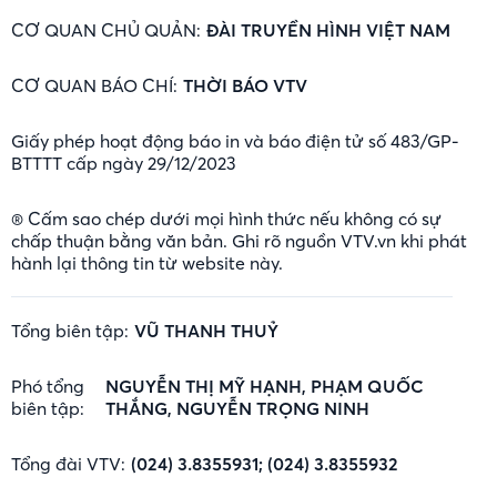
CƠ QUAN CHỦ QUẢN:
ĐÀI TRUYỀN HÌNH VIỆT NAM
CƠ QUAN BÁO CHÍ:
THỜI BÁO VTV
Giấy phép hoạt động báo in và báo điện tử số 483/GP-
BTTTT cấp ngày 29/12/2023
® Cấm sao chép dưới mọi hình thức nếu không có sự
chấp thuận bằng văn bản. Ghi rõ nguồn VTV.vn khi phát
hành lại thông tin từ website này.
Tổng biên tập:
VŨ THANH THUỶ
Phó tổng
NGUYỄN THỊ MỸ HẠNH, PHẠM QUỐC
biên tập:
THẮNG, NGUYỄN TRỌNG NINH
Tổng đài VTV:
(024) 3.8355931; (024) 3.8355932