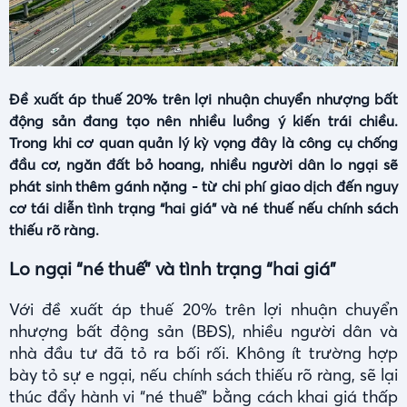
Đề xuất áp thuế 20% trên lợi nhuận chuyển nhượng bất
động sản đang tạo nên nhiều luồng ý kiến trái chiều.
Trong khi cơ quan quản lý kỳ vọng đây là công cụ chống
đầu cơ, ngăn đất bỏ hoang, nhiều người dân lo ngại sẽ
phát sinh thêm gánh nặng - từ chi phí giao dịch đến nguy
cơ tái diễn tình trạng “hai giá” và né thuế nếu chính sách
thiếu rõ ràng.
Lo ngại “né thuế” và tình trạng “hai giá”
Với đề xuất áp thuế 20% trên lợi nhuận chuyển
nhượng bất động sản (BĐS), nhiều người dân và
nhà đầu tư đã tỏ ra bối rối. Không ít trường hợp
bày tỏ sự e ngại, nếu chính sách thiếu rõ ràng, sẽ lại
thúc đẩy hành vi “né thuế” bằng cách khai giá thấp