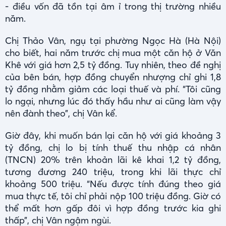
- điều vốn đã tồn tại âm ỉ trong thị trường nhiều
năm.
Chị Thảo Vân, ngụ tại phường Ngọc Hà (Hà Nội)
cho biết, hai năm trước chị mua một căn hộ ở Văn
Khê với giá hơn 2,5 tỷ đồng. Tuy nhiên, theo đề nghị
của bên bán, hợp đồng chuyển nhượng chỉ ghi 1,8
tỷ đồng nhằm giảm các loại thuế và phí. “Tôi cũng
lo ngại, nhưng lúc đó thấy hầu như ai cũng làm vậy
nên đành theo”, chị Vân kể.
Giờ đây, khi muốn bán lại căn hộ với giá khoảng 3
tỷ đồng, chị lo bị tính thuế thu nhập cá nhân
(TNCN) 20% trên khoản lãi kê khai 1,2 tỷ đồng,
tương đương 240 triệu, trong khi lãi thực chỉ
khoảng 500 triệu. “Nếu được tính đúng theo giá
mua thực tế, tôi chỉ phải nộp 100 triệu đồng. Giờ có
thể mất hơn gấp đôi vì hợp đồng trước kia ghi
thấp”, chị Vân ngậm ngùi.