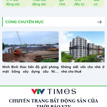
động sản
động sản
nhà
đầu tư
cơ
CÙNG CHUYÊN MỤC
Ninh Bình thúc tiến độ giải phóng
Không siết vốn cho nhà ở x
mặt bằng xây dựng cầu Ninh
nhà cho thuê
Cường
CHUYÊN TRANG BẤT ĐỘNG SẢN CỦA
THỜI BÁO VTV