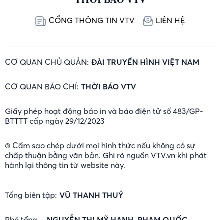
CỔNG THÔNG TIN VTV
LIÊN HỆ
CƠ QUAN CHỦ QUẢN:
ĐÀI TRUYỀN HÌNH VIỆT NAM
CƠ QUAN BÁO CHÍ:
THỜI BÁO VTV
Giấy phép hoạt động báo in và báo điện tử số 483/GP-
BTTTT cấp ngày 29/12/2023
® Cấm sao chép dưới mọi hình thức nếu không có sự
chấp thuận bằng văn bản. Ghi rõ nguồn VTV.vn khi phát
hành lại thông tin từ website này.
Tổng biên tập:
VŨ THANH THUỶ
Phó tổng
NGUYỄN THỊ MỸ HẠNH, PHẠM QUỐC