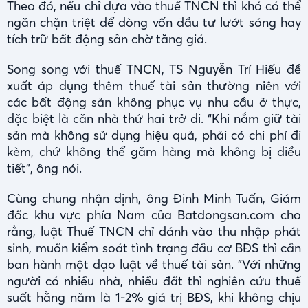
Theo đó, nếu chỉ dựa vào thuế TNCN thì khó có thể
ngăn chặn triệt để dòng vốn đầu tư lướt sóng hay
tích trữ bất động sản chờ tăng giá.
Song song với thuế TNCN, TS Nguyễn Trí Hiếu đề
xuất áp dụng thêm thuế tài sản thường niên với
các bất động sản không phục vụ nhu cầu ở thực,
đặc biệt là căn nhà thứ hai trở đi. “Khi nắm giữ tài
sản mà không sử dụng hiệu quả, phải có chi phí đi
kèm, chứ không thể găm hàng mà không bị điều
tiết”, ông nói.
Cùng chung nhận định, ông Đinh Minh Tuấn, Giám
đốc khu vực phía Nam của Batdongsan.com cho
rằng, luật Thuế TNCN chỉ đánh vào thu nhập phát
sinh, muốn kiểm soát tình trạng đầu cơ BĐS thì cần
ban hành một đạo luật về thuế tài sản. "Với những
người có nhiều nhà, nhiều đất thì nghiên cứu thuế
suất hằng năm là 1-2% giá trị BĐS, khi không chịu