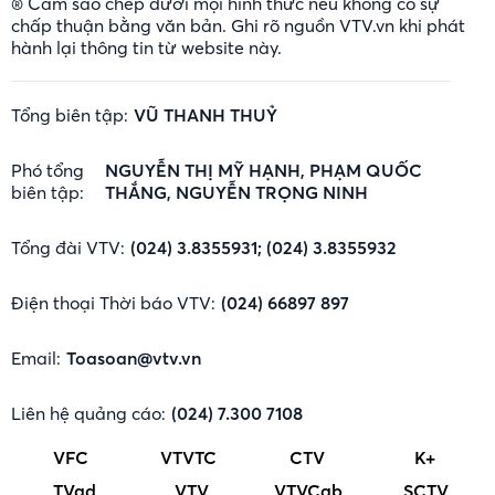
® Cấm sao chép dưới mọi hình thức nếu không có sự
chấp thuận bằng văn bản. Ghi rõ nguồn VTV.vn khi phát
hành lại thông tin từ website này.
Tổng biên tập:
VŨ THANH THUỶ
Phó tổng
NGUYỄN THỊ MỸ HẠNH, PHẠM QUỐC
biên tập:
THẮNG, NGUYỄN TRỌNG NINH
Tổng đài VTV:
(024) 3.8355931; (024) 3.8355932
Điện thoại Thời báo VTV:
(024) 66897 897
Email:
Toasoan@vtv.vn
Liên hệ quảng cáo:
(024) 7.300 7108
VFC
VTVTC
CTV
K+
TVad
VTV
VTVCab
SCTV