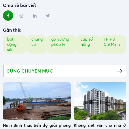
Chia sẻ bài viết :
Gắn thẻ:
bất
chung
gỡ vướng
cấp sổ
TP Hồ
động
cư
pháp lý
hồng
Chí Minh
sản
CÙNG CHUYÊN MỤC
Ninh Bình thúc tiến độ giải phóng
Không siết vốn cho nhà ở x