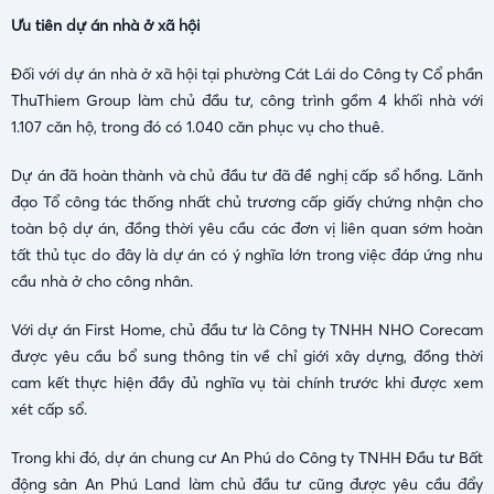
Ưu tiên dự án nhà ở xã hội
Đối với dự án nhà ở xã hội tại phường Cát Lái do Công ty Cổ phần
ThuThiem Group làm chủ đầu tư, công trình gồm 4 khối nhà với
1.107 căn hộ, trong đó có 1.040 căn phục vụ cho thuê.
Dự án đã hoàn thành và chủ đầu tư đã đề nghị cấp sổ hồng. Lãnh
đạo Tổ công tác thống nhất chủ trương cấp giấy chứng nhận cho
toàn bộ dự án, đồng thời yêu cầu các đơn vị liên quan sớm hoàn
tất thủ tục do đây là dự án có ý nghĩa lớn trong việc đáp ứng nhu
cầu nhà ở cho công nhân.
Với dự án First Home, chủ đầu tư là Công ty TNHH NHO Corecam
được yêu cầu bổ sung thông tin về chỉ giới xây dựng, đồng thời
cam kết thực hiện đầy đủ nghĩa vụ tài chính trước khi được xem
xét cấp sổ.
Trong khi đó, dự án chung cư An Phú do Công ty TNHH Đầu tư Bất
động sản An Phú Land làm chủ đầu tư cũng được yêu cầu đẩy