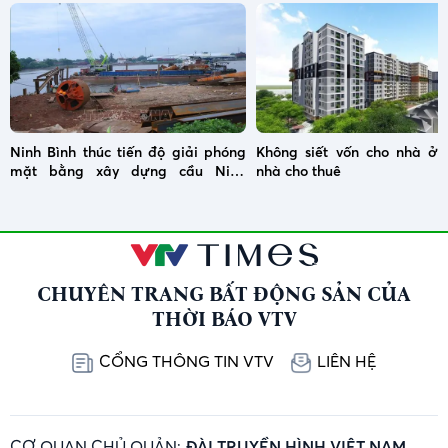
Ninh Bình thúc tiến độ giải phóng
Không siết vốn cho nhà ở x
mặt bằng xây dựng cầu Ninh
nhà cho thuê
Cường
CHUYÊN TRANG BẤT ĐỘNG SẢN CỦA
THỜI BÁO VTV
CỔNG THÔNG TIN VTV
LIÊN HỆ
CƠ QUAN CHỦ QUẢN:
ĐÀI TRUYỀN HÌNH VIỆT NAM