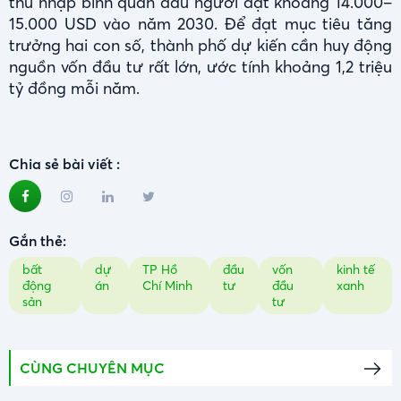
thu nhập bình quân đầu người đạt khoảng 14.000–
15.000 USD vào năm 2030. Để đạt mục tiêu tăng
trưởng hai con số, thành phố dự kiến cần huy động
nguồn vốn đầu tư rất lớn, ước tính khoảng 1,2 triệu
tỷ đồng mỗi năm.
Chia sẻ bài viết :
Gắn thẻ:
bất
dự
TP Hồ
đầu
vốn
kinh tế
động
án
Chí Minh
tư
đầu
xanh
sản
tư
CÙNG CHUYÊN MỤC