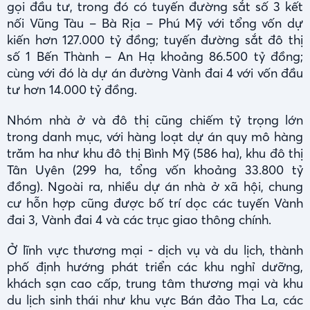
gọi đầu tư, trong đó có tuyến đường sắt số 3 kết
nối Vũng Tàu – Bà Rịa – Phú Mỹ với tổng vốn dự
kiến hơn 127.000 tỷ đồng; tuyến đường sắt đô thị
số 1 Bến Thành – An Hạ khoảng 86.500 tỷ đồng;
cùng với đó là dự án đường Vành đai 4 với vốn đầu
tư hơn 14.000 tỷ đồng.
Nhóm nhà ở và đô thị cũng chiếm tỷ trọng lớn
trong danh mục, với hàng loạt dự án quy mô hàng
trăm ha như khu đô thị Bình Mỹ (586 ha), khu đô thị
Tân Uyên (299 ha, tổng vốn khoảng 33.800 tỷ
đồng). Ngoài ra, nhiều dự án nhà ở xã hội, chung
cư hỗn hợp cũng được bố trí dọc các tuyến Vành
đai 3, Vành đai 4 và các trục giao thông chính.
Ở lĩnh vực thương mại - dịch vụ và du lịch, thành
phố định hướng phát triển các khu nghỉ dưỡng,
khách sạn cao cấp, trung tâm thương mại và khu
du lịch sinh thái như khu vực Bán đảo Tha La, các