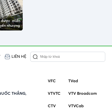
ở được miễn
huyển nhượng
V
LIÊN HỆ
VFC
TVad
QUỐC THẮNG,
VTVTC
VTV Broadcom
CTV
VTVCab