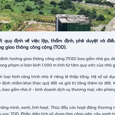
uy định về việc lập, thẩm định, phê duyệt và điều
ớng giao thông công cộng (TOD).
heo định hướng giao thông công cộng (TOD) bao gồm nhà ga, d
ong phạm vi bán kính 1.000 m tính từ tâm quy ước của nhà g
loại hình công trình nhà ở riêng lẻ thấp tầng. Hệ số sử d
uy định nhằm khai thác quỹ đất và giá trị tăng thêm từ đất.
 bao gồm nhà ở - kinh doanh dịch vụ thương mại, văn phòng
 thông minh, xanh, linh hoạt. Thúc đẩy các hoạt động thương
u vực TOD. Phần diện tích sử dụng làm công viên, cây xanh t