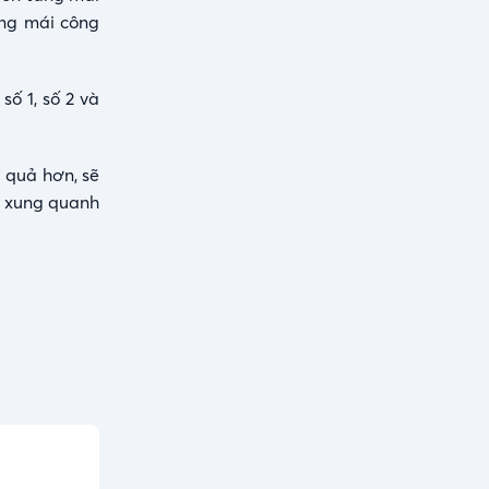
ầng mái công
 số 1
, số 2 và
u quả hơn, sẽ
c xung quanh