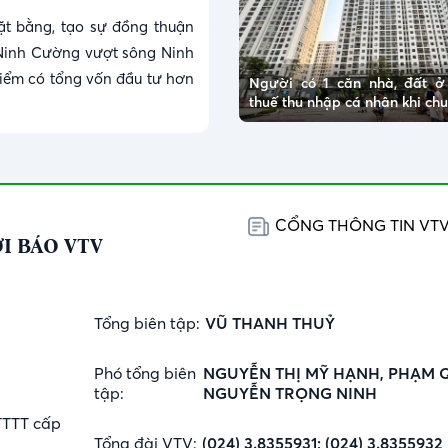
ặt bằng, tạo sự đồng thuận
Ninh Cường vượt sông Ninh
điểm có tổng vốn đầu tư hơn
Người có 1 căn nhà, đất 
thuế thu nhập cá nhân khi c
CỔNG THÔNG TIN VT
I BÁO VTV
Tổng biên tập:
VŨ THANH THUỶ
Phó tổng biên
NGUYỄN THỊ MỸ HẠNH, PHẠM 
tập:
NGUYỄN TRỌNG NINH
TTTT cấp
Tổng đài VTV:
(024) 3.8355931; (024) 3.8355932