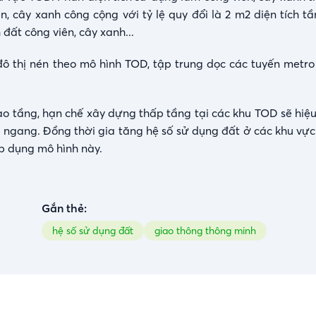
n, cây xanh công cộng với tỷ lệ quy đổi là 2 m2 diện tích t
đất công viên, cây xanh...
đô thị nén theo mô hình TOD
, tập trung dọc các tuyến metro
cao tầng, hạn chế xây dựng thấp tầng tại các khu TOD sẽ hiệ
ều ngang. Đồng thời gia tăng hệ số sử dụng đất ở các khu vự
áp dụng mô hình này.
Gắn thẻ:
hệ số sử dụng đất
giao thông thông minh