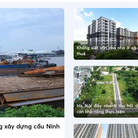
Không siết vốn cho nhà ở xã 
thuê
Hà Nội đẩy nhanh thu hồi 
còn khả năng thực hiện
ng xây dựng cầu Ninh