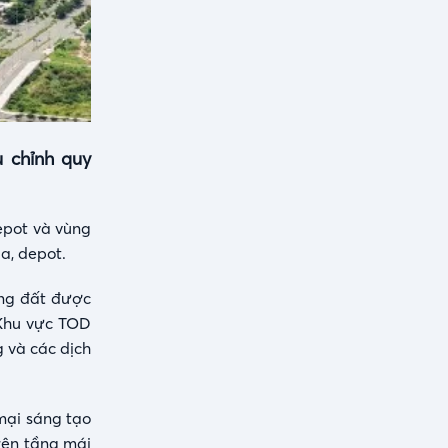
 chỉnh quy
epot và vùng
a, depot.
ụng đất được
 Khu vực TOD
 và các dịch
 mại sáng tạo
rên tầng mái