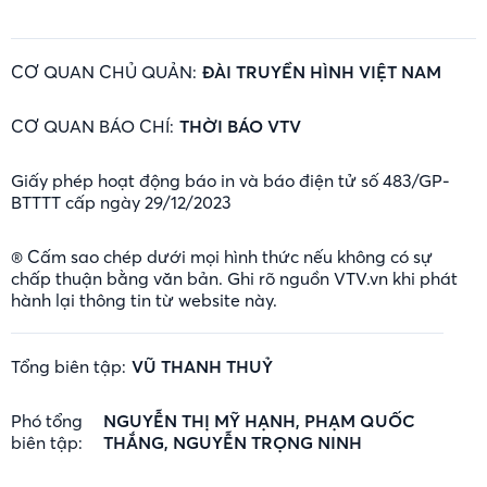
CƠ QUAN CHỦ QUẢN:
ĐÀI TRUYỀN HÌNH VIỆT NAM
CƠ QUAN BÁO CHÍ:
THỜI BÁO VTV
Giấy phép hoạt động báo in và báo điện tử số 483/GP-
BTTTT cấp ngày 29/12/2023
® Cấm sao chép dưới mọi hình thức nếu không có sự
chấp thuận bằng văn bản. Ghi rõ nguồn VTV.vn khi phát
hành lại thông tin từ website này.
Tổng biên tập:
VŨ THANH THUỶ
Phó tổng
NGUYỄN THỊ MỸ HẠNH, PHẠM QUỐC
biên tập:
THẮNG, NGUYỄN TRỌNG NINH