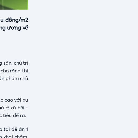
iệu đồng/m2
ung ương về
sản, chủ trì
cho rằng thị
sản phẩm chủ
c cao với xu
à ở xã hội -
 tiêu đề ra.
 tại đề án 1
n khai chậm,