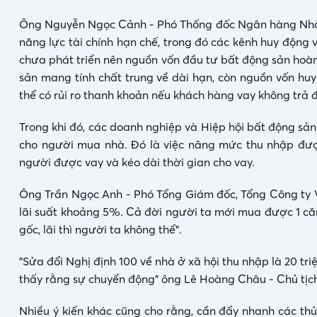
Ông Nguyễn Ngọc Cảnh - Phó Thống đốc Ngân hàng Nhà 
năng lực tài chính hạn chế, trong đó các kênh huy động 
chưa phát triển nên nguồn vốn đầu tư bất động sản hoàn
sản mang tính chất trung về dài hạn, còn nguồn vốn hu
thể có rủi ro thanh khoản nếu khách hàng vay không trả 
Trong khi đó, các doanh nghiệp và Hiệp hội bất động sản
cho người mua nhà. Đó là việc nâng mức thu nhập được
người được vay và kéo dài thời gian cho vay.
Ông Trần Ngọc Anh - Phó Tổng Giám đốc, Tổng Công ty V
lãi suất khoảng 5%. Cả đời người ta mới mua được 1 căn
gốc, lãi thì người ta không thể".
"Sửa đổi Nghị định 100 về nhà ở xã hội thu nhập là 20 triệ
thấy rằng sự chuyển động" ông Lê Hoàng Châu - Chủ tịch 
Nhiều ý kiến khác cũng cho rằng, cần đẩy nhanh các thủ