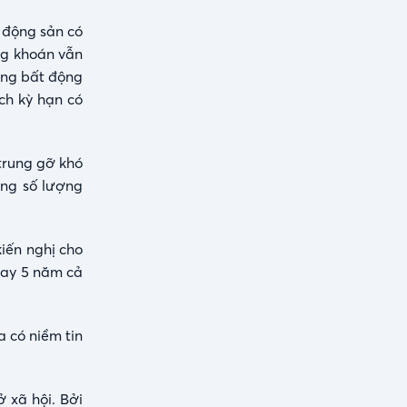
 động sản có
ng khoán vẫn
ờng bất động
ch kỳ hạn có
 trung gỡ khó
ộng số lượng
iến nghị cho
vay 5 năm cả
a có niềm tin
 xã hội. Bởi