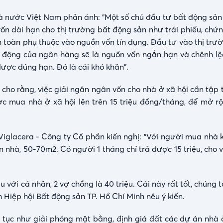
nước Việt Nam phản ánh: "Một số chủ đầu tư bất động sản
vốn dài hạn cho thị trường bất động sản như trái phiếu, chứ
 toàn phụ thuộc vào nguồn vốn tín dụng. Đầu tư vào thị trư
y động của ngân hàng sẽ là nguồn vốn ngắn hạn và chênh lệ
được đúng hạn. Đó là cái khó khăn".
 cho rằng, việc giải ngân ngân vốn cho nhà ở xã hội cần tập
 mua nhà ở xã hội lên trên 15 triệu đồng/tháng, để mở r
iglacera - Công ty Cổ phần kiến nghị: "Với người mua nhà k
 nhà, 50-70m2. Có người 1 tháng chỉ trả được 15 triệu, cho 
u với cá nhân, 2 vợ chồng là 40 triệu. Cái này rất tốt, chúng t
Hiệp hội Bất động sản TP. Hồ Chí Minh nêu ý kiến.
 tục như giải phóng mặt bằng, định giá đất các dự án nhà ở