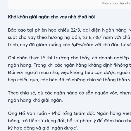
Phiên họp thứ nhấ
Khó khăn giải ngân cho vay nhà ở xã hội
Báo cáo tại phiên họp chiều 22/9, đại diện Ngân hàng 
suất cho vay theo hướng hạ dần, từ 8,7%/ năm với ch
trình, nay đã giảm xuống còn 6,4%/năm với chủ đầu tư v
Ghi nhận thực tế thị trường cho thấy, cả doanh nghiệp
ngân hàng. Trong khi các ngân hàng khẳng định "không th
Đối với người mua nhà, việc không tiếp cận được nguồn 
họp chiều qua, các bên đã có những chia sẻ thẳng thắn 
Theo chia sẻ, dù các ngân hàng có sẵn nguồn vốn, nhưn
ngân hàng khó giải ngân.
Ông Hồ Văn Tuấn - Phó Tổng Giám đốc Ngân hàng Viet
bằng, trả tiền sử dụng đất, hồ sơ pháp lý để đảm bảo ch
ký hợp đồng và giải ngân được".