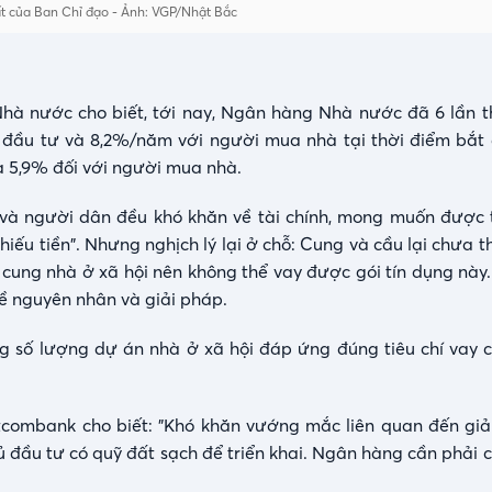
t của Ban Chỉ đạo - Ảnh: VGP/Nhật Bắc
Nhà nước cho biết, tới nay, Ngân hàng Nhà nước đã 6 lần t
ủ đầu tư và 8,2%/năm với người mua nhà tại thời điểm bắ
à 5,9% đối với người mua nhà.
 và người dân đều khó khăn về tài chính, mong muốn được 
iếu tiền". Nhưng nghịch lý lại ở chỗ: Cung và cầu lại chưa 
cung nhà ở xã hội nên không thể vay được gói tín dụng này.
về nguyên nhân và giải pháp.
g số lượng dự án nhà ở xã hội đáp ứng đúng tiêu chí vay cò
combank cho biết: "Khó khăn vướng mắc liên quan đến giả
ủ đầu tư có quỹ đất sạch để triển khai. Ngân hàng cần phải 