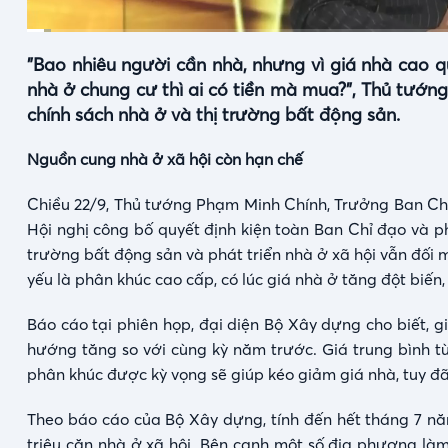
Current
Duration
0:08
/
6:38
"Bao nhiêu người cần nhà, nhưng vì giá nhà cao 
Time
nhà ở chung cư thì ai có tiền mà mua?", Thủ tướng
chính sách nhà ở và thị trường bất động sản.
Nguồn cung nhà ở xã hội còn hạn chế
Chiều 22/9, Thủ tướng Phạm Minh Chính, Trưởng Ban Chỉ 
Hội nghị công bố quyết định kiện toàn Ban Chỉ đạo và p
trường bất động sản và phát triển nhà ở xã hội vẫn đối 
yếu là phân khúc cao cấp, có lúc giá nhà ở tăng đột biến,
Báo cáo tại phiên họp, đại diện Bộ Xây dựng cho biết, 
hướng tăng so với cùng kỳ năm trước. Giá trung bình từ
phân khúc được kỳ vọng sẽ giúp kéo giảm giá nhà, tuy đã 
Theo báo cáo của Bộ Xây dựng, tính đến hết tháng 7 năm 
triệu căn nhà ở xã hội. Bên cạnh một số địa phương làm