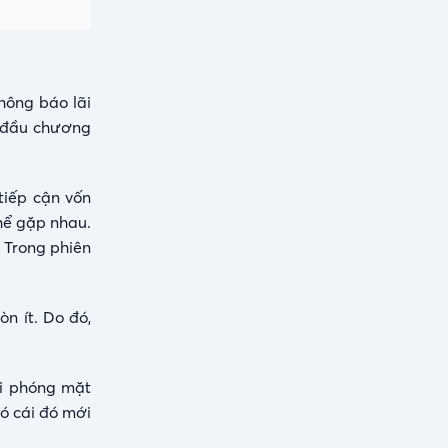
hông báo lãi
t đầu chương
tiếp cận vốn
thể gặp nhau.
 Trong phiên
n ít. Do đó,
i phóng mặt
có cái đó mới