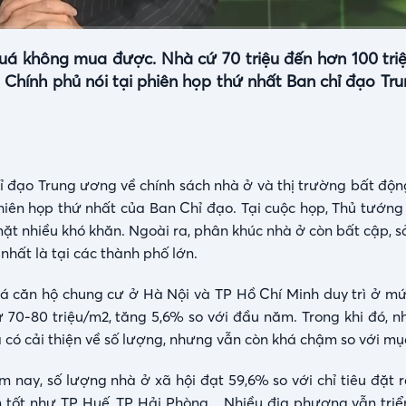
HD
Auto
quá không mua được. Nhà cứ 70 triệu đến hơn 100 tr
 Chính phủ nói tại phiên họp thứ nhất Ban chỉ đạo Tr
đạo Trung ương về chính sách nhà ở và thị trường bất động 
hiên họp thứ nhất của Ban Chỉ đạo. Tại cuộc họp, Thủ tướng 
mặt nhiều khó khăn. Ngoài ra, phân khúc nhà ở còn bất cập, 
 nhất là tại các thành phố lớn.
giá căn hộ chung cư ở Hà Nội và TP Hồ Chí Minh duy trì ở mứ
 70-80 triệu/m2, tăng 5,6% so với đầu năm. Trong khi đó, nh
có cải thiện về số lượng, nhưng vẫn còn khá chậm so với mục
nay, số lượng nhà ở xã hội đạt 59,6% so với chỉ tiêu đặt ra
 tốt như TP Huế, TP Hải Phòng... Nhiều địa phương vẫn triể