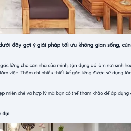
ưới đây gợi ý giải pháp tối ưu không gian sống, cùn
ó gác lửng cho căn nhà của mình, tận dụng đó làm nơi sinh h
 làm việc. Thậm chí nhiều thiết kế gác lửng được sử dụng l
đẹp miễn chê và hợp lý mà bạn có thể tham khảo để áp dụng 
n đại