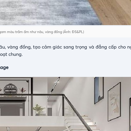
 gam màu trầm ấm như nâu, vàng đồng (Ảnh: ĐS&PL)
u, vàng đồng, tạo cảm giác sang trọng và đẳng cấp cho n
hoạt chung.
tage