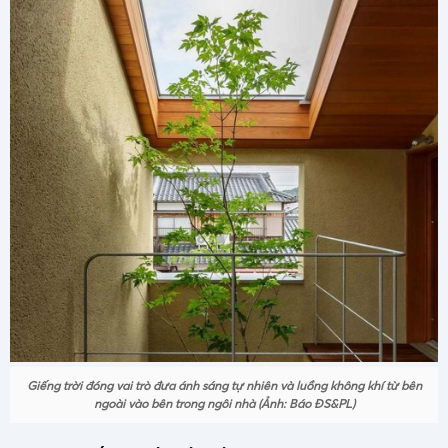
Giếng trời đóng vai trò đưa ánh sáng tự nhiên và luồng không khí từ bên
ngoài vào bên trong ngôi nhà (Ảnh: Báo ĐS&PL)