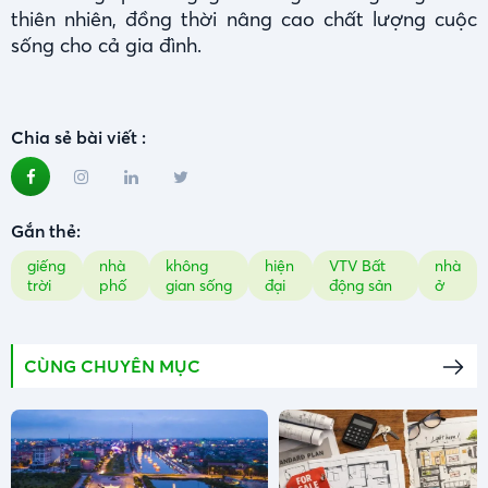
thiên nhiên, đồng thời nâng cao chất lượng cuộc
sống cho cả gia đình.
Chia sẻ bài viết :
Gắn thẻ:
giếng
nhà
không
hiện
VTV Bất
nhà
trời
phố
gian sống
đại
động sản
ở
CÙNG CHUYÊN MỤC