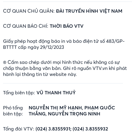
CƠ QUAN CHỦ QUẢN:
ĐÀI TRUYỀN HÌNH VIỆT NAM
CƠ QUAN BÁO CHÍ:
THỜI BÁO VTV
Giấy phép hoạt động báo in và báo điện tử số 483/GP-
BTTTT cấp ngày 29/12/2023
® Cấm sao chép dưới mọi hình thức nếu không có sự
chấp thuận bằng văn bản. Ghi rõ nguồn VTV.vn khi phát
hành lại thông tin từ website này.
Tổng biên tập:
VŨ THANH THUỶ
Phó tổng
NGUYỄN THỊ MỸ HẠNH, PHẠM QUỐC
biên tập:
THẮNG, NGUYỄN TRỌNG NINH
Tổng đài VTV:
(024) 3.8355931; (024) 3.8355932