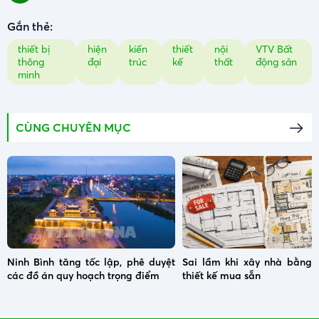
Gắn thẻ:
thiết bị
hiện
kiến
thiết
nội
VTV Bất
thông
đại
trúc
kế
thất
động sản
minh
CÙNG CHUYÊN MỤC
Ninh Bình tăng tốc lập, phê duyệt
Sai lầm khi xây nhà bằng 
các đồ án quy hoạch trọng điểm
thiết kế mua sẵn