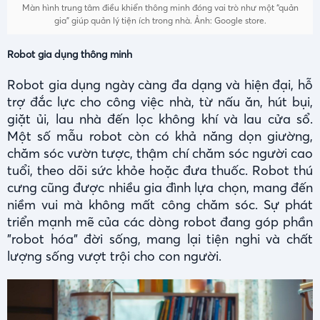
Màn hình trung tâm điều khiển thông minh đóng vai trò như một “quản
gia” giúp quản lý tiện ích trong nhà. Ảnh: Google store.
Robot gia dụng thông minh
Robot gia dụng ngày càng đa dạng và hiện đại, hỗ
trợ đắc lực cho công việc nhà, từ nấu ăn, hút bụi,
giặt ủi, lau nhà đến lọc không khí và lau cửa sổ.
Một số mẫu robot còn có khả năng dọn giường,
chăm sóc vườn tược, thậm chí chăm sóc người cao
tuổi, theo dõi sức khỏe hoặc đưa thuốc. Robot thú
cưng cũng được nhiều gia đình lựa chọn, mang đến
niềm vui mà không mất công chăm sóc. Sự phát
triển mạnh mẽ của các dòng robot đang góp phần
"robot hóa" đời sống, mang lại tiện nghi và chất
lượng sống vượt trội cho con người.