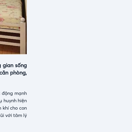
g gian sống
 căn phòng,
ác động mạnh
hụ huynh hiện
 khí cho con
ũi với tâm lý