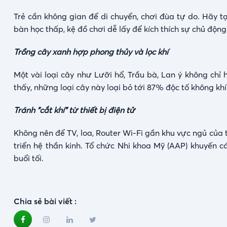
Trẻ cần không gian để di chuyển, chơi đùa tự do. Hãy 
bàn học thấp, kệ đồ chơi dễ lấy để kích thích sự chủ động
Trồng cây xanh hợp phong thủy và lọc khí
Một vài loại cây như Lưỡi hổ, Trầu bà, Lan ý không chỉ
thấy, những loại cây này loại bỏ tới 87% độc tố không kh
Tránh "cắt khí" từ thiết bị điện tử
Không nên để TV, loa, Router Wi-Fi gần khu vực ngủ của 
triển hệ thần kinh. Tổ chức Nhi khoa Mỹ (AAP) khuyến cáo
buổi tối.
Chia sẻ bài viết :