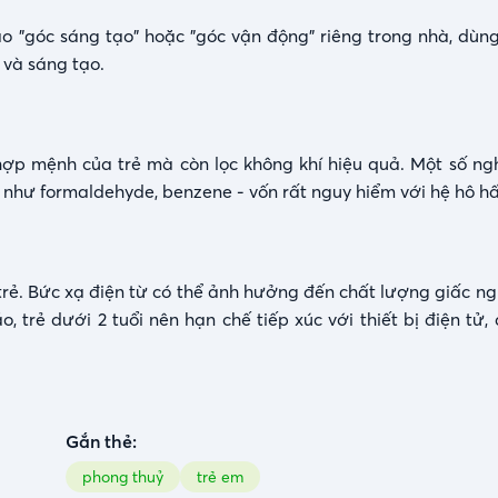
tạo "góc sáng tạo" hoặc "góc vận động" riêng trong nhà, dù
 và sáng tạo.
 hợp mệnh của trẻ mà còn lọc không khí hiệu quả. Một số ng
í như formaldehyde, benzene - vốn rất nguy hiểm với hệ hô hấ
trẻ. Bức xạ điện từ có thể ảnh hưởng đến chất lượng giấc ng
, trẻ dưới 2 tuổi nên hạn chế tiếp xúc với thiết bị điện tử,
Gắn thẻ:
phong thuỷ
trẻ em