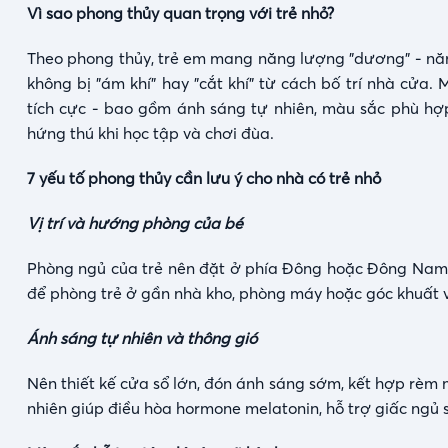
Vì sao phong thủy quan trọng với trẻ nhỏ?
Theo phong thủy, trẻ em mang năng lượng "dương" - năn
không bị "ám khí" hay "cắt khí" từ cách bố trí nhà cửa
tích cực - bao gồm ánh sáng tự nhiên, màu sắc phù hợ
hứng thú khi học tập và chơi đùa.
7 yếu tố phong thủy cần lưu ý cho nhà có trẻ nhỏ
Vị trí và hướng phòng của bé
Phòng ngủ của trẻ nên đặt ở phía Đông hoặc Đông Nam c
để phòng trẻ ở gần nhà kho, phòng máy hoặc góc khuất v
Ánh sáng tự nhiên và thông gió
Nên thiết kế cửa sổ lớn, đón ánh sáng sớm, kết hợp rèm 
nhiên giúp điều hòa hormone melatonin, hỗ trợ giấc ngủ 