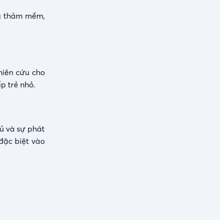
ng thảm mềm,
hiên cứu cho
p trẻ nhỏ.
ủ và sự phát
 đặc biệt vào