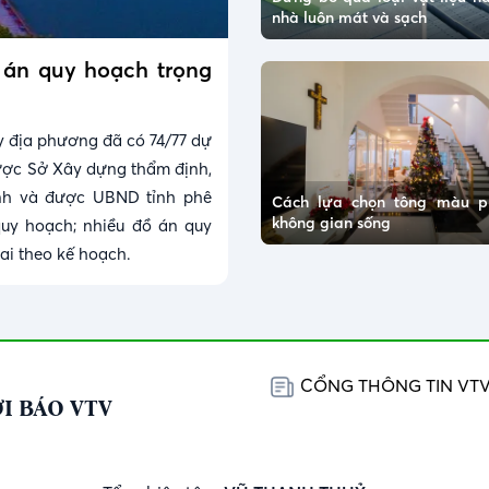
nhà luôn mát và sạch
ồ án quy hoạch trọng
ay địa phương đã có 74/77 dự
ược Sở Xây dựng thẩm định,
ình và được UBND tỉnh phê
Cách lựa chọn tông màu p
không gian sống
quy hoạch; nhiều đồ án quy
ai theo kế hoạch.
CỔNG THÔNG TIN VT
I BÁO VTV