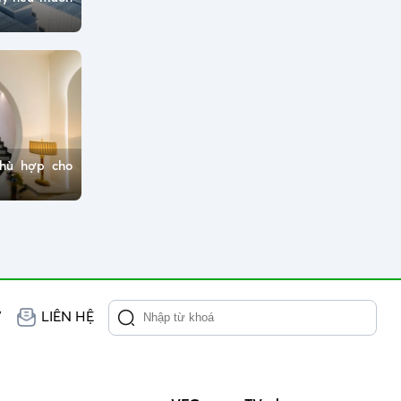
hù hợp cho
V
LIÊN HỆ