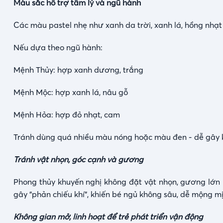
Màu sắc hỗ trợ tâm lý và ngũ hành
Các màu pastel nhẹ như xanh da trời, xanh lá, hồng nhạt 
Nếu dựa theo ngũ hành:
Mệnh Thủy: hợp xanh dương, trắng
Mệnh Mộc: hợp xanh lá, nâu gỗ
Mệnh Hỏa: hợp đỏ nhạt, cam
Tránh dùng quá nhiều màu nóng hoặc màu đen - dễ gây kí
Tránh vật nhọn, góc cạnh và gương
Phong thủy khuyến nghị không đặt vật nhọn, gương lớn 
gây "phản chiếu khí", khiến bé ngủ không sâu, dễ mộng mị
Không gian mở, linh hoạt để trẻ phát triển vận động