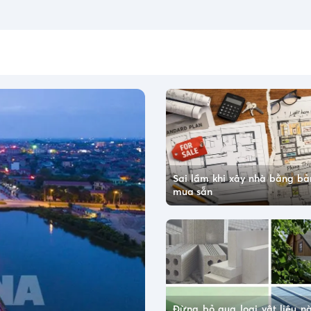
Sai lầm khi xây nhà bằng bản
mua sẵn
Đừng bỏ qua loại vật liệu n