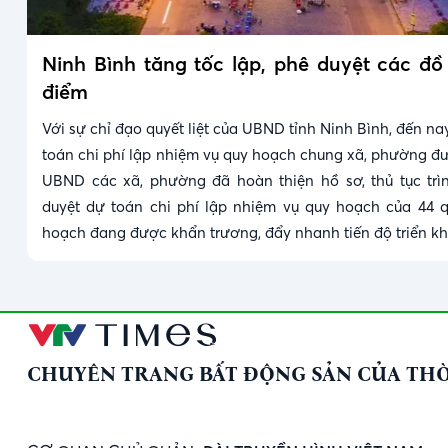
Ninh Bình tăng tốc lập, phê duyệt các đ
điểm
Với sự chỉ đạo quyết liệt của UBND tỉnh Ninh Bình, đến n
toán chi phí lập nhiệm vụ quy hoạch chung xã, phường đ
UBND các xã, phường đã hoàn thiện hồ sơ, thủ tục tr
duyệt dự toán chi phí lập nhiệm vụ quy hoạch của 44 
hoạch đang được khẩn trương, đẩy nhanh tiến độ triển kh
CHUYÊN TRANG BẤT ĐỘNG SẢN CỦA THỜ