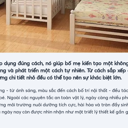
áp dụng đúng cách, nó giúp bố mẹ kiến tạo một khôn
ứng và phát triển một cách tự nhiên. Từ cách sắp xếp
g chi tiết nhỏ đều có thể tạo nên sự khác biệt lớn.
ống - từ ánh sáng, màu sắc đến cách bố trí nội thất - đều t
 bé. Ngoài các nguyên tắc an toàn vật lý, ngày càng nhiều p
ng môi trường nuôi dưỡng tích cực, hài hòa và tràn đầy sinh
 ngày nay còn được nhìn nhận như một triết lý thiết kế gần g