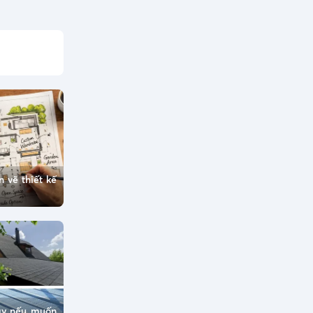
 vẽ thiết kế
ày nếu muốn