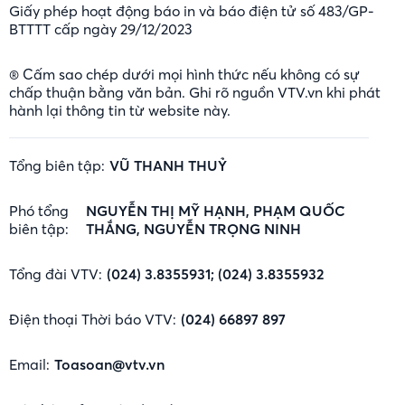
Giấy phép hoạt động báo in và báo điện tử số 483/GP-
BTTTT cấp ngày 29/12/2023
® Cấm sao chép dưới mọi hình thức nếu không có sự
chấp thuận bằng văn bản. Ghi rõ nguồn VTV.vn khi phát
hành lại thông tin từ website này.
Tổng biên tập:
VŨ THANH THUỶ
Phó tổng
NGUYỄN THỊ MỸ HẠNH, PHẠM QUỐC
biên tập:
THẮNG, NGUYỄN TRỌNG NINH
Tổng đài VTV:
(024) 3.8355931; (024) 3.8355932
Điện thoại Thời báo VTV:
(024) 66897 897
Email:
Toasoan@vtv.vn