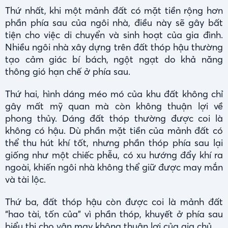
Thứ nhất, khi một mảnh đất có mặt tiền rộng hơn
phần phía sau của ngôi nhà, điều này sẽ gây bất
tiện cho việc di chuyển và sinh hoạt của gia đình.
Nhiều ngôi nhà xây dựng trên đất thóp hậu thường
tạo cảm giác bí bách, ngột ngạt do khả năng
thông gió hạn chế ở phía sau.
Thứ hai, hình dáng méo mó của khu đất không chỉ
gây mất mỹ quan mà còn không thuận lợi về
phong thủy. Dáng đất thóp thường được coi là
không có hậu. Dù phần mặt tiền của mảnh đất có
thể thu hút khí tốt, nhưng phần thóp phía sau lại
giống như một chiếc phễu, có xu hướng đẩy khí ra
ngoài, khiến ngôi nhà không thể giữ được may mắn
và tài lộc.
Thứ ba, đất thóp hậu còn được coi là mảnh đất
“hao tài, tốn của” vì phần thóp, khuyết ở phía sau
biểu thị cho vận may không thuận lợi của gia chủ.