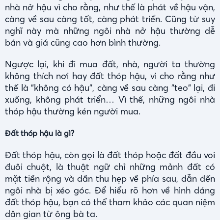
nhà nở hậu vì cho rằng, như thế là phát về hậu vận,
càng về sau càng tốt, càng phát triển. Cũng từ suy
nghĩ này mà những ngôi nhà nở hậu thường dễ
bán và giá cũng cao hơn bình thường.
‎Ngược lại, khi đi mua đất, nhà, người ta thường
không thích nơi hay đất thóp hậu, vì cho rằng như
thế là "không có hậu", càng về sau càng "teo" lại, đi
xuống, không phát triển… Vì thế, những ngôi nhà
thóp hậu thường kén người mua.
Đất thóp hậu là gì?
Đất thóp hậu, còn gọi là đất thóp hoặc đất đầu voi
đuôi chuột, là thuật ngữ chỉ những mảnh đất có
mặt tiền rộng và dần thu hẹp về phía sau, dẫn đến
ngôi nhà bị xéo góc. Để hiểu rõ hơn về hình dáng
đất thóp hậu, bạn có thể tham khảo các quan niệm
dân gian từ ông bà ta.