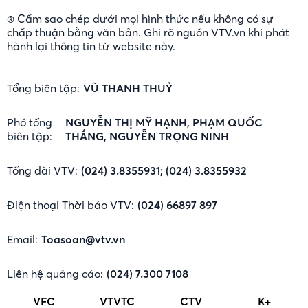
® Cấm sao chép dưới mọi hình thức nếu không có sự
chấp thuận bằng văn bản. Ghi rõ nguồn VTV.vn khi phát
hành lại thông tin từ website này.
Tổng biên tập:
VŨ THANH THUỶ
Phó tổng
NGUYỄN THỊ MỸ HẠNH, PHẠM QUỐC
biên tập:
THẮNG, NGUYỄN TRỌNG NINH
Tổng đài VTV:
(024) 3.8355931; (024) 3.8355932
Điện thoại Thời báo VTV:
(024) 66897 897
Email:
Toasoan@vtv.vn
Liên hệ quảng cáo:
(024) 7.300 7108
VFC
VTVTC
CTV
K+