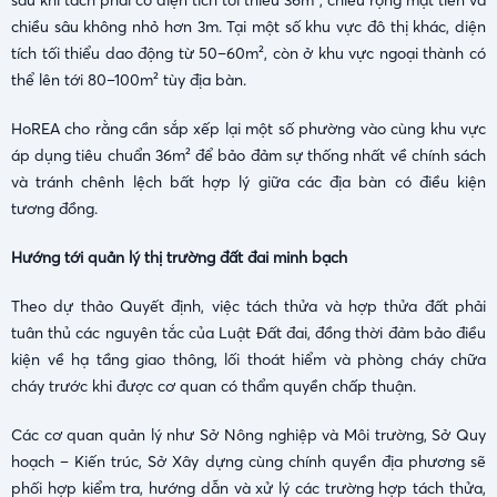
sau khi tách phải có diện tích tối thiểu 36m², chiều rộng mặt tiền và
chiều sâu không nhỏ hơn 3m. Tại một số khu vực đô thị khác, diện
tích tối thiểu dao động từ 50–60m², còn ở khu vực ngoại thành có
thể lên tới 80–100m² tùy địa bàn.
HoREA cho rằng cần sắp xếp lại một số phường vào cùng khu vực
áp dụng tiêu chuẩn 36m² để bảo đảm sự thống nhất về chính sách
và tránh chênh lệch bất hợp lý giữa các địa bàn có điều kiện
tương đồng.
Hướng tới quản lý thị trường đất đai minh bạch
Theo dự thảo Quyết định, việc tách thửa và hợp thửa đất phải
tuân thủ các nguyên tắc của Luật Đất đai, đồng thời đảm bảo điều
kiện về hạ tầng giao thông, lối thoát hiểm và phòng cháy chữa
cháy trước khi được cơ quan có thẩm quyền chấp thuận.
Các cơ quan quản lý như Sở Nông nghiệp và Môi trường, Sở Quy
hoạch – Kiến trúc, Sở Xây dựng cùng chính quyền địa phương sẽ
phối hợp kiểm tra, hướng dẫn và xử lý các trường hợp tách thửa,