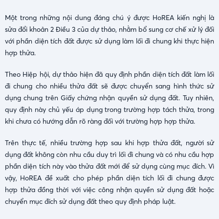
Một trong những nội dung đáng chú ý được HoREA kiến nghị là
sửa đổi khoản 2 Điều 3 của dự thảo, nhằm bổ sung cơ chế xử lý đối
với phần diện tích đất được sử dụng làm lối đi chung khi thực hiện
hợp thửa.
Theo Hiệp hội, dự thảo hiện đã quy định phần diện tích đất làm lối
đi chung cho nhiều thửa đất sẽ được chuyển sang hình thức sử
dụng chung trên Giấy chứng nhận quyền sử dụng đất. Tuy nhiên,
quy định này chủ yếu áp dụng trong trường hợp tách thửa, trong
khi chưa có hướng dẫn rõ ràng đối với trường hợp hợp thửa.
Trên thực tế, nhiều trường hợp sau khi hợp thửa đất, người sử
dụng đất không còn nhu cầu duy trì lối đi chung và có nhu cầu hợp
phần diện tích này vào thửa đất mới để sử dụng cùng mục đích. Vì
vậy, HoREA đề xuất cho phép phần diện tích lối đi chung được
hợp thửa đồng thời với việc công nhận quyền sử dụng đất hoặc
chuyển mục đích sử dụng đất theo quy định pháp luật.