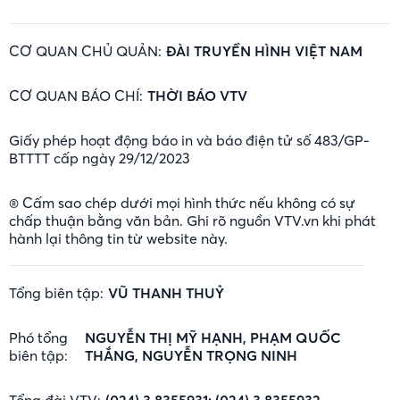
CƠ QUAN CHỦ QUẢN:
ĐÀI TRUYỀN HÌNH VIỆT NAM
CƠ QUAN BÁO CHÍ:
THỜI BÁO VTV
Giấy phép hoạt động báo in và báo điện tử số 483/GP-
BTTTT cấp ngày 29/12/2023
® Cấm sao chép dưới mọi hình thức nếu không có sự
chấp thuận bằng văn bản. Ghi rõ nguồn VTV.vn khi phát
hành lại thông tin từ website này.
Tổng biên tập:
VŨ THANH THUỶ
Phó tổng
NGUYỄN THỊ MỸ HẠNH, PHẠM QUỐC
biên tập:
THẮNG, NGUYỄN TRỌNG NINH
Tổng đài VTV:
(024) 3.8355931; (024) 3.8355932