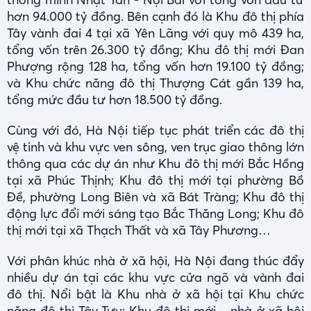
hơn 94.000 tỷ đồng. Bên cạnh đó là Khu đô thị phía
Tây vành đai 4 tại xã Yên Lãng với quy mô 439 ha,
tổng vốn trên 26.300 tỷ đồng; Khu đô thị mới Đan
Phượng rộng 128 ha, tổng vốn hơn 19.100 tỷ đồng;
và Khu chức năng đô thị Thượng Cát gần 139 ha,
tổng mức đầu tư hơn 18.500 tỷ đồng.
Cùng với đó, Hà Nội tiếp tục phát triển các đô thị
vệ tinh và khu vực ven sông, ven trục giao thông lớn
thông qua các dự án như Khu đô thị mới Bắc Hồng
tại xã Phúc Thịnh; Khu đô thị mới tại phường Bồ
Đề, phường Long Biên và xã Bát Tràng; Khu đô thị
động lực đổi mới sáng tạo Bắc Thăng Long; Khu đô
thị mới tại xã Thạch Thất và xã Tây Phương…
Với phân khúc nhà ở xã hội, Hà Nội đang thúc đẩy
nhiều dự án tại các khu vực cửa ngõ và vành đai
đô thị. Nổi bật là Khu nhà ở xã hội tại Khu chức
năng đô thị Tây Tựu; Khu đô thị mới – nhà ở xã hội