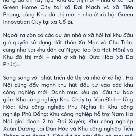
Green Home City tại xã Đại Mạch và xã Tiền
Phong; cùng Khu đô thị mới – nhà ở xã hội Green
Innovation City tại xã Cổ Bi.
Ngoài ra còn có các dự án nhà ở xã hội tại khu đấu
giá quyền sử dụng đất thôn Xa Mạc và Chu Trần,
cũng như tại khu dân cư Ngọc Tảo (xã Hát Môn) và
Khu đô thị mới – nhà ở xã hội Đức Hòa (xã Đa
Phúc)...
Song song với phát triển đô thị và nhà ở xã hội, Hà
Nội cũng đẩy mạnh thu hút đầu tư vào các khu
công nghiệp mới. Danh mục kêu gọi đầu tư bao
gồm Khu công nghiệp Khu Cháy tại Vân Đình – Ứng
Hòa; Khu công nghiệp Phú Nghĩa II; Khu công
nghiệp Phù Đổng; Khu công nghiệp hỗ trợ Nam Hà
Nội giai đoạn 2 tại Đại Xuyên; Khu công nghiệp
Xuân Dương tại Dân Hòa và Khu công nghiệp Tiến
Thắng giai đoạn 1. Các dự án này đều có quy mô