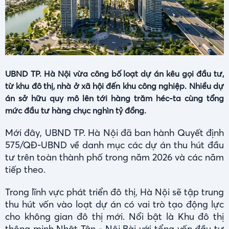
UBND TP. Hà Nội vừa công bố loạt dự án kêu gọi đầu tư,
từ khu đô thị, nhà ở xã hội đến khu công nghiệp. Nhiều dự
án sở hữu quy mô lên tới hàng trăm héc-ta cùng tổng
mức đầu tư hàng chục nghìn tỷ đồng.
Mới đây, UBND TP. Hà Nội đã ban hành Quyết định
575/QĐ-UBND về danh mục các dự án thu hút đầu
tư trên toàn thành phố trong năm 2026 và các năm
tiếp theo.
Trong lĩnh vực phát triển đô thị, Hà Nội sẽ tập trung
thu hút vốn vào loạt dự án có vai trò tạo động lực
cho không gian đô thị mới. Nổi bật là Khu đô thị
thông minh Nhật Tân - Nội Bài với tổng vốn đầu tư