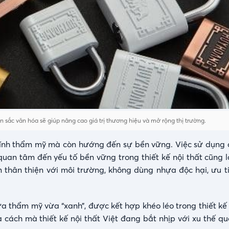
sắc văn hóa sẽ giúp nâng cao giá trị thương hiệu và mở rộng thị trường.
 tính thẩm mỹ mà còn hướng đến sự bền vững. Việc sử dụng c
uan tâm đến yếu tố bền vững trong thiết kế nội thất cũng là
thân thiện với môi trường, không dùng nhựa độc hại, ưu t
 vừa thẩm mỹ vừa “xanh”, được kết hợp khéo léo trong thiết 
à cách mà thiết kế nội thất Việt đang bắt nhịp với xu thế q