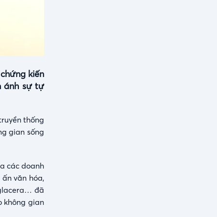
 chứng kiến
n ánh sự tự
 truyền thống
ng gian sống
ủa các doanh
 ấn văn hóa,
glacera… đã
o không gian