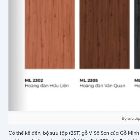
Bộ sưu tậ
Có thể kể đến, bộ sưu tập (BST) gỗ V Số Son của Gỗ Minh 