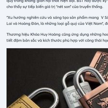
quý trong không gian nội thất hiện đại. BST này được kỳ
cho thấy sự tiếp biến giá trị “nét son” của truyền thống.
“Xu hướng nghiên cứu và sáng tạo sản phẩm mang V Số
Lai và Hoàng Đàn, là những loại gỗ quý của Việt Nam”, 
Thương hiệu Khóa Huy Hoàng cũng ứng dụng những hoa v
tiết đậm bản sắc và
kích thước
phù hợp với công thái học