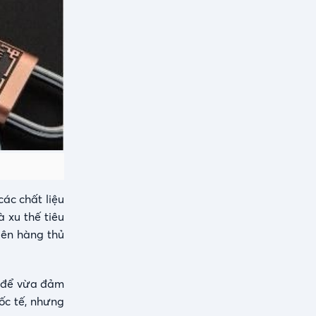
ác chất liệu
 xu thế tiêu
iên hàng thủ
kế để vừa đảm
uốc tế, nhưng