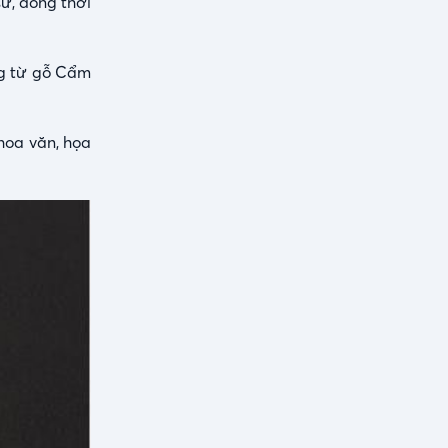
sư, đồng thời
ng từ gỗ Cẩm
hoa văn, họa