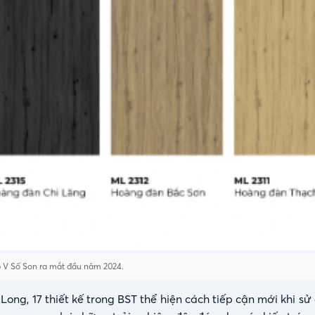
p V Số Son ra mắt đầu năm 2024.
Long, 17 thiết kế trong BST thể hiện cách tiếp cận mới khi s