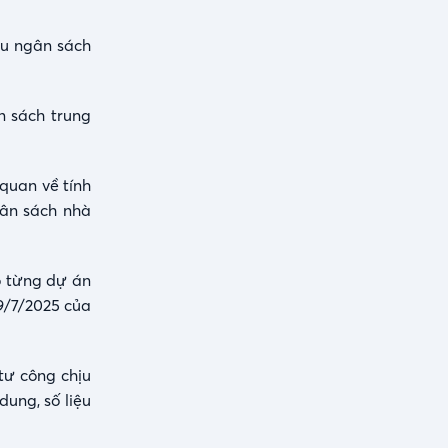
hu ngân sách
n sách trung
 quan về tính
gân sách nhà
o từng dự án
9/7/2025 của
tư công chịu
dung, số liệu