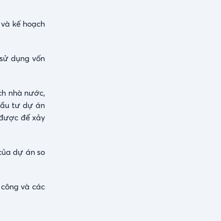
 và kế hoạch
 sử dụng vốn
ch nhà nước,
đầu tư dự án
 được để xảy
của dự án so
 công và các