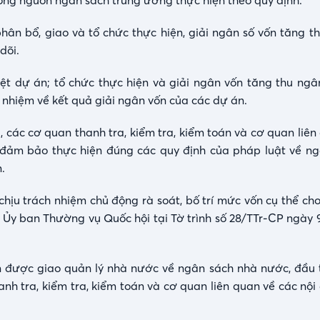
công nguồn ngân sách trung ương thực hiện theo quy định.
hân bổ, giao và tổ chức thực hiện, giải ngân số vốn tăng t
dõi.
yệt dự án; tổ chức thực hiện và giải ngân vốn tăng thu ngâ
 nhiệm về kết quả giải ngân vốn của các dự án.
 các cơ quan thanh tra, kiểm tra, kiểm toán và cơ quan liên
ất; đảm bảo thực hiện đúng các quy định của pháp luật về n
.
hịu trách nhiệm chủ động rà soát, bố trí mức vốn cụ thể ch
Ủy ban Thường vụ Quốc hội tại Tờ trình số 28/TTr-CP ngày 
n được giao quản lý nhà nước về ngân sách nhà nước, đầu 
h tra, kiểm tra, kiểm toán và cơ quan liên quan về các nội 