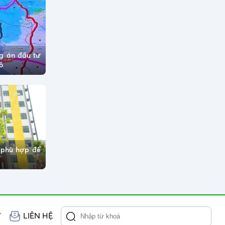
g án đầu tư
ô
 phù hợp để
V
LIÊN HỆ