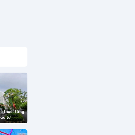
o thuê, tăng
đầu tư