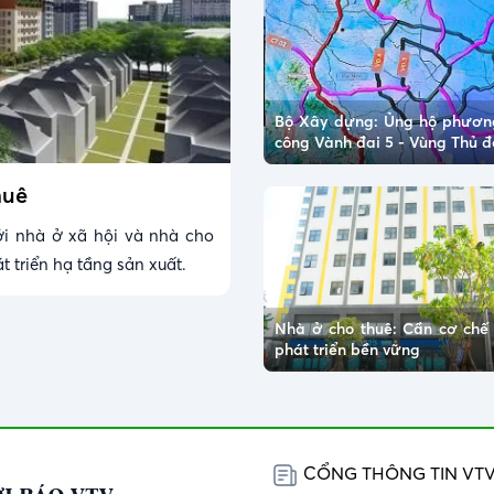
Bộ Xây dựng: Ủng hộ phươn
công Vành đai 5 - Vùng Thủ đ
huê
i nhà ở xã hội và nhà cho
t triển hạ tầng sản xuất.
Nhà ở cho thuê: Cần cơ chế
phát triển bền vững
CỔNG THÔNG TIN VT