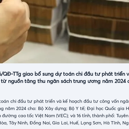
/QĐ-TTg giao bổ sung dự toán chi đầu tư phát triển 
từ nguồn tăng thu ngân sách trung ương năm 2024 c
toán chi đầu tư phát triển và kế hoạch đầu tư công vốn ngâ
g năm 2024 cho: Bộ Xây dựng; Bộ Y tế; Đại học Quốc gia 
n đường cao tốc Việt Nam (VEC); và 16 tỉnh, thành phố: Tuyê
òa, Tây Ninh, Đồng Nai, Gia Lai, Huế, Lạng Sơn, Hà Tĩnh, N