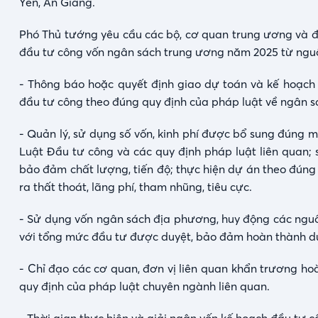
Yên, An Giang.
Phó Thủ tướng yêu cầu các bộ, cơ quan trung ương và đ
đầu tư công vốn ngân sách trung ương năm 2025 từ ngu
- Thông báo hoặc quyết định giao dự toán và kế hoạch
đầu tư công theo đúng quy định của pháp luật về ngân s
- Quản lý, sử dụng số vốn, kinh phí được bổ sung đúng 
Luật Đầu tư công và các quy định pháp luật liên quan
bảo đảm chất lượng, tiến độ; thực hiện dự án theo đúng
ra thất thoát, lãng phí, tham nhũng, tiêu cực.
- Sử dụng vốn ngân sách địa phương, huy động các nguồn
với tổng mức đầu tư được duyệt, bảo đảm hoàn thành dự 
- Chỉ đạo các cơ quan, đơn vị liên quan khẩn trương ho
quy định của pháp luật chuyên ngành liên quan.