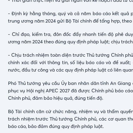
- Thời gian thực hiện và giải ngân vốn kế hoạch đầu tư 
- Định kỳ hằng tháng, quý và cả năm báo cáo kết quả p
trung ương năm 2024 gửi Bộ Tài chính để tổng hợp, theo 
- Chỉ đạo, kiểm tra, đôn đốc đẩy nhanh tiến độ phê du
ương năm 2024 theo đúng quy định pháp luật; chịu trách
- Chịu trách nhiệm toàn diện trước Thủ tướng Chính phủ,
chính xác đối với thông tin, số liệu báo cáo và đề xu
nước, đầu tư công và các quy định pháp luật có liên quan
Phó Thủ tướng yêu cầu Ủy ban nhân dân tỉnh An Giang c
phục vụ Hội nghị APEC 2027 đã được Chính phủ báo cáo 
Chính phủ, đảm bảo hiệu quả, đúng tiến độ.
Bộ Tài chính căn cứ chức năng, nhiệm vụ và thẩm quyề
trách nhiệm trước Thủ tướng Chính phủ, các cơ quan than
báo cáo, bảo đảm đúng quy định pháp luật.