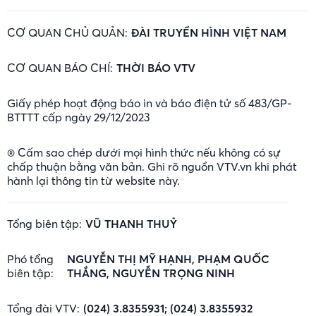
CƠ QUAN CHỦ QUẢN:
ĐÀI TRUYỀN HÌNH VIỆT NAM
CƠ QUAN BÁO CHÍ:
THỜI BÁO VTV
Giấy phép hoạt động báo in và báo điện tử số 483/GP-
BTTTT cấp ngày 29/12/2023
® Cấm sao chép dưới mọi hình thức nếu không có sự
chấp thuận bằng văn bản. Ghi rõ nguồn VTV.vn khi phát
hành lại thông tin từ website này.
Tổng biên tập:
VŨ THANH THUỶ
Phó tổng
NGUYỄN THỊ MỸ HẠNH, PHẠM QUỐC
biên tập:
THẮNG, NGUYỄN TRỌNG NINH
Tổng đài VTV:
(024) 3.8355931; (024) 3.8355932