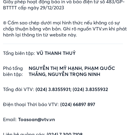
Giấy phép hoạt động báo in và báo điện tử số 483/GP-
BTTTT cấp ngày 29/12/2023
® Cấm sao chép dưới mọi hình thức nếu không có sự
chấp thuận bằng văn bản. Ghi rõ nguồn VTV.vn khi phát
hành lại thông tin từ website này.
Tổng biên tập:
VŨ THANH THUỶ
Phó tổng
NGUYỄN THỊ MỸ HẠNH, PHẠM QUỐC
biên tập:
THẮNG, NGUYỄN TRỌNG NINH
Tổng đài VTV:
(024) 3.8355931; (024) 3.8355932
Điện thoại Thời báo VTV:
(024) 66897 897
Email:
Toasoan@vtv.vn
Liên hệ quảng cáo:
(024) 7.300 7108