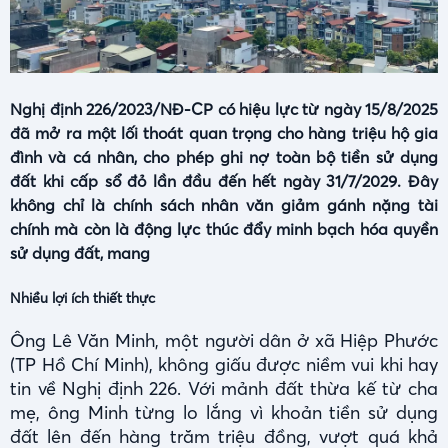
Nghị định 226/2023/NĐ-CP có hiệu lực từ ngày 15/8/2025
đã mở ra một lối thoát quan trọng cho hàng triệu hộ gia
đình và cá nhân, cho phép ghi nợ toàn bộ tiền sử dụng
đất khi cấp sổ đỏ lần đầu đến hết ngày 31/7/2029. Đây
không chỉ là chính sách nhân văn giảm gánh nặng tài
chính mà còn là động lực thúc đẩy minh bạch hóa quyền
sử dụng đất, mang
Nhiều lợi ích thiết thực
Ông Lê Văn Minh, một người dân ở xã Hiệp Phước
(TP Hồ Chí Minh), không giấu được niềm vui khi hay
tin về Nghị định 226. Với mảnh đất thừa kế từ cha
mẹ, ông Minh từng lo lắng vì khoản tiền sử dụng
đất lên đến hàng trăm triệu đồng, vượt quá khả