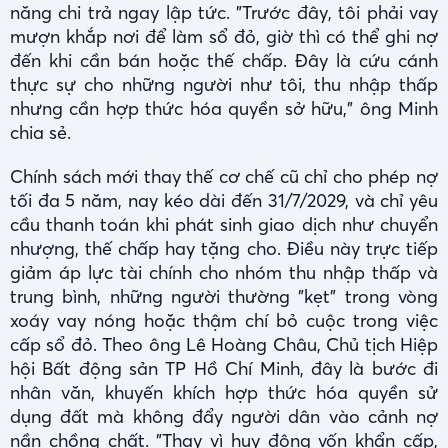
năng chi trả ngay lập tức. "Trước đây, tôi phải vay
mượn khắp nơi để làm sổ đỏ, giờ thì có thể ghi nợ
đến khi cần bán hoặc thế chấp. Đây là cứu cánh
thực sự cho những người như tôi, thu nhập thấp
nhưng cần hợp thức hóa quyền sở hữu," ông Minh
chia sẻ.
Chính sách mới thay thế cơ chế cũ chỉ cho phép nợ
tối đa 5 năm, nay kéo dài đến 31/7/2029, và chỉ yêu
cầu thanh toán khi phát sinh giao dịch như chuyển
nhượng, thế chấp hay tặng cho. Điều này trực tiếp
giảm áp lực tài chính cho nhóm thu nhập thấp và
trung bình, những người thường "kẹt" trong vòng
xoáy vay nóng hoặc thậm chí bỏ cuộc trong việc
cấp sổ đỏ. Theo ông Lê Hoàng Châu, Chủ tịch Hiệp
hội Bất động sản TP Hồ Chí Minh, đây là bước đi
nhân văn, khuyến khích hợp thức hóa quyền sử
dụng đất mà không đẩy người dân vào cảnh nợ
nần chồng chất. "Thay vì huy động vốn khẩn cấp,