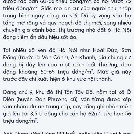
được rao bán 60-65 triệu đồng/m², có nơi vượt 75
triệu đồng/m². Giấc mơ an cư của người thu nhập
trung bình ngày càng xa vời. Dù kỳ vọng vào hạ
tầng mở rộng và quy hoạch đô thị mới, song nhiều
chuyên gia cảnh báo, thị trường nhà đất ở Hà Nội
đang tiềm ẩn dấu hiệu sốt ảo.
Tại nhiều xã ven đô Hà Nội như Hoài Đức, Sơn
Đồng (trước là Vân Canh), An Khánh, giá chung cư
đang bị đẩy lên cao một cách bất thường, dao
động khoảng 60-65 triệu đồng/m². Mức giá này
trước đây chỉ xuất hiện ở khu vực nội thành.
Đáng chú ý, khu đô thị Tân Tây Đô, nằm tại xã Ô
Diên (huyện Đan Phượng cũ), vốn từng được xếp
vào nhóm dự án trung cấp, nay cũng ghi nhận mức
giá lên tới 3,5 tỉ đồng cho căn hộ 62m², tức hơn 56
triệu đồng/m².
Anh Phạm Văn Hùng (32 tuổi, nhân viên IT tại Nam