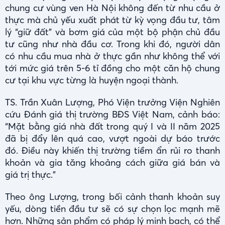
chung cư vùng ven Hà Nội không đến từ nhu cầu ở
thực mà chủ yếu xuất phát từ kỳ vọng đầu tư, tâm
lý “giữ đất” và bơm giá của một bộ phận chủ đầu
tư cũng như nhà đầu cơ. Trong khi đó, người dân
có nhu cầu mua nhà ở thực gần như không thể với
tới mức giá trên 5-6 tỉ đồng cho một căn hộ chung
cư tại khu vực từng là huyện ngoại thành.
TS. Trần Xuân Lượng, Phó Viện trưởng Viện Nghiên
cứu Đánh giá thị trường BĐS Việt Nam, cảnh báo:
“Mặt bằng giá nhà đất trong quý I và II năm 2025
đã bị đẩy lên quá cao, vượt ngoài dự báo trước
đó. Điều này khiến thị trường tiềm ẩn rủi ro thanh
khoản và gia tăng khoảng cách giữa giá bán và
giá trị thực.”
Theo ông Lượng, trong bối cảnh thanh khoản suy
yếu, dòng tiền đầu tư sẽ có sự chọn lọc mạnh mẽ
hơn. Những sản phẩm có pháp lý minh bạch, có thể