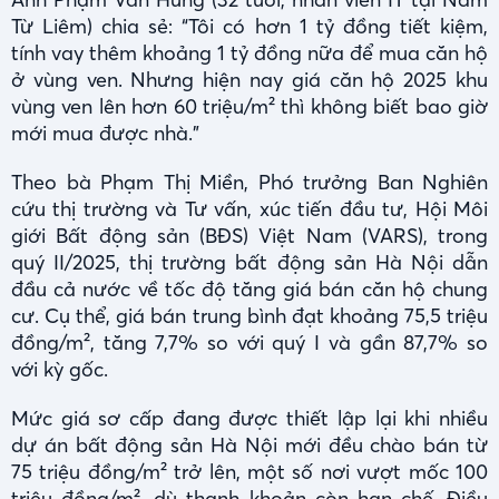
Từ Liêm) chia sẻ: “Tôi có hơn 1 tỷ đồng tiết kiệm,
tính vay thêm khoảng 1 tỷ đồng nữa để mua căn hộ
ở vùng ven. Nhưng hiện nay giá căn hộ 2025 khu
vùng ven lên hơn 60 triệu/m² thì không biết bao giờ
mới mua được nhà.”
Theo bà Phạm Thị Miền, Phó trưởng Ban Nghiên
cứu thị trường và Tư vấn, xúc tiến đầu tư, Hội Môi
giới Bất động sản (BĐS) Việt Nam (VARS), trong
quý II/2025, thị trường bất động sản Hà Nội dẫn
đầu cả nước về tốc độ tăng giá bán căn hộ chung
cư. Cụ thể, giá bán trung bình đạt khoảng 75,5 triệu
đồng/m², tăng 7,7% so với quý I và gần 87,7% so
với kỳ gốc.
Mức giá sơ cấp đang được thiết lập lại khi nhiều
dự án bất động sản Hà Nội mới đều chào bán từ
75 triệu đồng/m² trở lên, một số nơi vượt mốc 100
triệu đồng/m², dù thanh khoản còn hạn chế. Điều