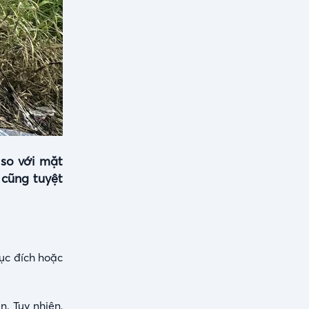
so với mặt
 cũng tuyệt
ục đích hoặc
. Tuy nhiên,