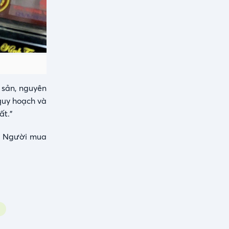
 sản, nguyên
 quy hoạch và
ất.”
i. Người mua