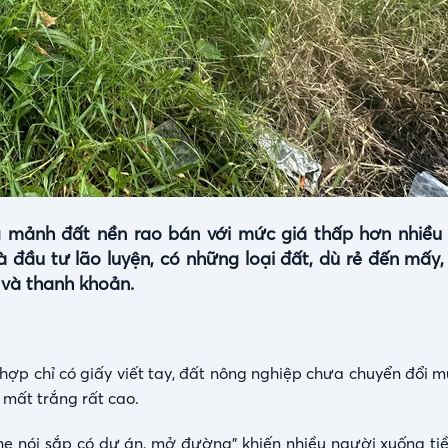
 mảnh đất nền rao bán với mức giá thấp hơn nhiều 
à đầu tư lão luyện, có những loại đất, dù rẻ đến mấy,
 và thanh khoản.
ợp chỉ có giấy viết tay, đất nông nghiệp chưa chuyển đổi m
 mất trắng rất cao.
he nói sắp có dự án, mở đường” khiến nhiều người xuống tiền