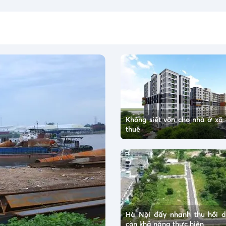
Không siết vốn cho nhà ở xã 
thuê
Hà Nội đẩy nhanh thu hồi 
còn khả năng thực hiện