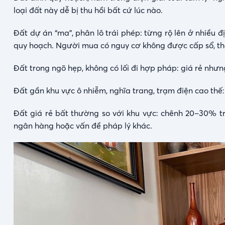
loại đất này dễ bị thu hồi bất cứ lúc nào.
Đất dự án “ma”, phân lô trái phép: từng rộ lên ở nhiều
quy hoạch. Người mua có nguy cơ không được cấp sổ, th
Đất trong ngõ hẹp, không có lối đi hợp pháp: giá rẻ nhưn
Đất gần khu vực ô nhiễm, nghĩa trang, trạm điện cao th
Đất giá rẻ bất thường so với khu vực: chênh 20–30% t
ngân hàng hoặc vấn đề pháp lý khác.