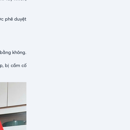
ợc phê duyệt
 bằng không.
p, bị cầm cố