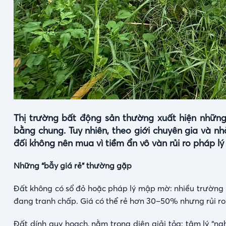
Thị trường bất động sản thường xuất hiện những
bằng chung. Tuy nhiên, theo giới chuyên gia và nh
đối không nên mua vì tiềm ẩn vô vàn rủi ro pháp lý
Những “bẫy giá rẻ” thường gặp
Đất không có sổ đỏ hoặc pháp lý mập mờ: nhiều trường h
đang tranh chấp. Giá có thể rẻ hơn 30–50% nhưng rủi ro
Đất dính quy hoạch, nằm trong diện giải tỏa: tâm lý “ng