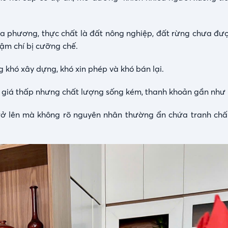
 địa phương, thực chất là đất nông nghiệp, đất rừng chưa đư
ậm chí bị cưỡng chế.
g khó xây dựng, khó xin phép và khó bán lại.
ế: giá thấp nhưng chất lượng sống kém, thanh khoản gần như
rở lên mà không rõ nguyên nhân thường ẩn chứa tranh chấ