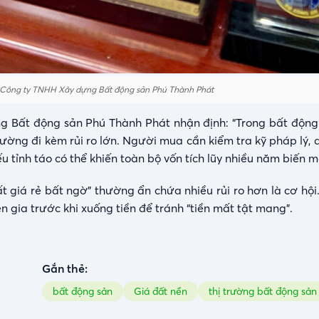
 Công ty TNHH Xây dựng Bất động sản Phú Thành Phát
 Bất động sản Phú Thành Phát nhận định: “Trong bất động
thường đi kèm rủi ro lớn. Người mua cần kiểm tra kỹ pháp lý,
u tỉnh táo có thể khiến toàn bộ vốn tích lũy nhiều năm biến m
ất giá rẻ bất ngờ” thường ẩn chứa nhiều rủi ro hơn là cơ hộ
ên gia trước khi xuống tiền để tránh “tiền mất tật mang”.
Gắn thẻ:
bất động sản
Giá đất nền
thị trường bất động sản