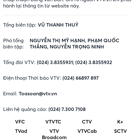
hành lại thông tin từ website này.
Tổng biên tập:
VŨ THANH THUỶ
Phó tổng
NGUYỄN THỊ MỸ HẠNH, PHẠM QUỐC
biên tập:
THẮNG, NGUYỄN TRỌNG NINH
Tổng đài VTV:
(024) 3.8355931; (024) 3.8355932
Điện thoại Thời báo VTV:
(024) 66897 897
Email:
Toasoan@vtv.vn
Liên hệ quảng cáo:
(024) 7.300 7108
VFC
VTVTC
CTV
K+
TVad
VTV
VTVCab
SCTV
Broadcom