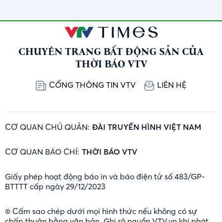
Cường
CHUYÊN TRANG BẤT ĐỘNG SẢN CỦA
THỜI BÁO VTV
CỔNG THÔNG TIN VTV
LIÊN HỆ
CƠ QUAN CHỦ QUẢN:
ĐÀI TRUYỀN HÌNH VIỆT NAM
CƠ QUAN BÁO CHÍ:
THỜI BÁO VTV
Giấy phép hoạt động báo in và báo điện tử số 483/GP-
BTTTT cấp ngày 29/12/2023
® Cấm sao chép dưới mọi hình thức nếu không có sự
chấp thuận bằng văn bản. Ghi rõ nguồn VTV.vn khi phát