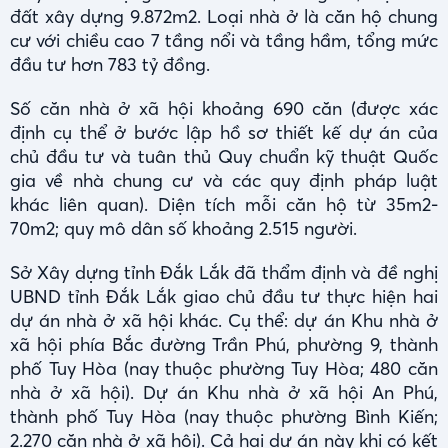
đất xây dựng 9.872m2. Loại nhà ở là căn hộ chung
cư với chiều cao 7 tầng nổi và tầng hầm, tổng mức
đầu tư hơn 783 tỷ đồng.
Số căn nhà ở xã hội khoảng 690 căn (được xác
định cụ thể ở bước lập hồ sơ thiết kế dự án của
chủ đầu tư và tuân thủ Quy chuẩn kỹ thuật Quốc
gia về nhà chung cư và các quy định pháp luật
khác liên quan). Diện tích mỗi căn hộ từ 35m2-
70m2; quy mô dân số khoảng 2.515 người.
Sở Xây dựng tỉnh Đắk Lắk đã thẩm định và đề nghị
UBND tỉnh Đắk Lắk giao chủ đầu tư thực hiện hai
dự án nhà ở xã hội khác. Cụ thể: dự án Khu nhà ở
xã hội phía Bắc đường Trần Phú, phường 9, thành
phố Tuy Hòa (nay thuộc phường Tuy Hòa; 480 căn
nhà ở xã hội). Dự án Khu nhà ở xã hội An Phú,
thành phố Tuy Hòa (nay thuộc phường Bình Kiến;
2.270 căn nhà ở xã hội). Cả hai dự án này khi có kết