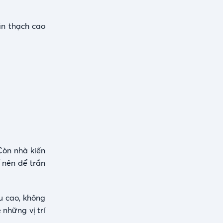
ần thạch cao
 Còn nhà kiến
ế nên để trần
u cao, không
 những vị trí