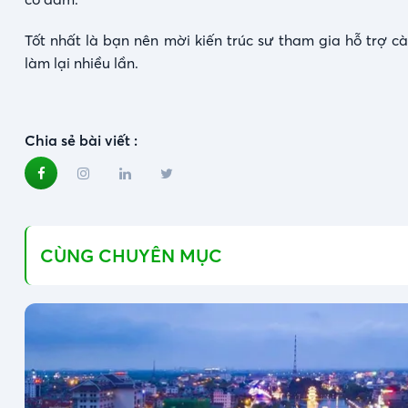
Tốt nhất là bạn nên mời kiến trúc sư tham gia hỗ trợ c
làm lại nhiều lần.
Chia sẻ bài viết :
CÙNG CHUYÊN MỤC