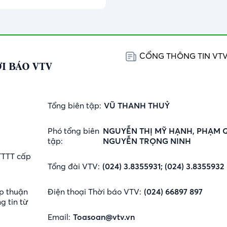
CỔNG THÔNG TIN VT
I BÁO VTV
Tổng biên tập:
VŨ THANH THUỶ
Phó tổng biên
NGUYỄN THỊ MỸ HẠNH, PHẠM 
tập:
NGUYỄN TRỌNG NINH
TTTT cấp
Tổng đài VTV:
(024) 3.8355931; (024) 3.8355932
p thuận
Điện thoại Thời báo VTV:
(024) 66897 897
g tin từ
Email:
Toasoan@vtv.vn