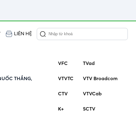
V
LIÊN HỆ
VFC
TVad
QUỐC THẮNG,
VTVTC
VTV Broadcom
CTV
VTVCab
K+
SCTV