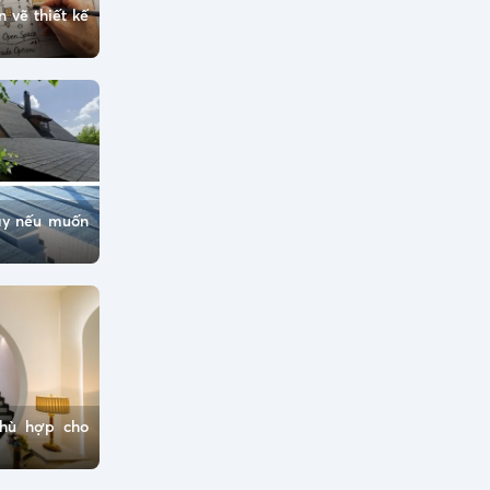
 vẽ thiết kế
ày nếu muốn
hù hợp cho