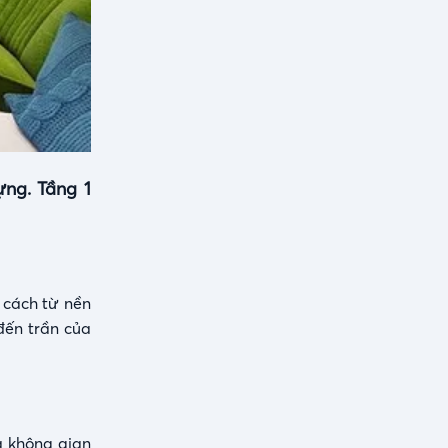
ng. Tầng 1
 cách từ nền
đến trần của
a không gian