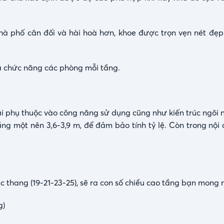
hà phố cân đối và hài hoà hơn, khoe được trọn vẹn nét đẹ
và chức năng các phòng mỗi tầng.
ải phụ thuộc vào công năng sử dụng cũng như kiến trúc ngôi 
ầng một nên 3,6-3,9 m, để đảm bảo tính tỷ lệ. Còn trong nội
ậc thang (19-21-23-25), sẽ ra con số chiều cao tầng bạn mong
g)