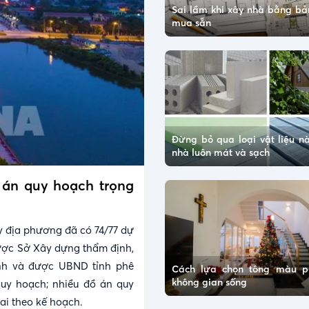
Sai lầm khi xây nhà bằng bản
mua sẵn
Đừng bỏ qua loại vật liệu n
nhà luôn mát và sạch
ồ án quy hoạch trọng
ay địa phương đã có 74/77 dự
ược Sở Xây dựng thẩm định,
ình và được UBND tỉnh phê
Cách lựa chọn tông màu p
không gian sống
quy hoạch; nhiều đồ án quy
ai theo kế hoạch.