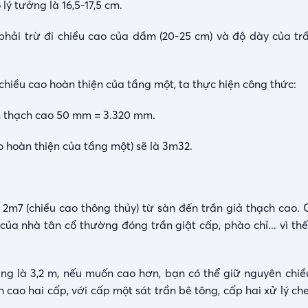
lý tưởng là 16,5-17,5 cm.
phải trừ đi chiều cao của dầm (20-25 cm) và độ dày của tr
chiều cao hoàn thiện của tầng một, ta thực hiện công thức:
n thạch cao 50 mm = 3.320 mm.
o hoàn thiện của tầng một) sẽ là 3m32.
à 2m7 (chiều cao thông thủy) từ sàn đến trần giả thạch cao.
t của nhà tân cổ thường đóng trần giật cấp, phào chỉ... vì th
ang là 3,2 m, nếu muốn cao hơn, bạn có thể giữ nguyên chiề
cao hai cấp, với cấp một sát trần bê tông, cấp hai xử lý che