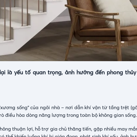
i là yếu tố quan trọng, ảnh hưởng đến phong thủy 
ơng sống” của ngôi nhà – nơi dẫn khí vận từ tầng trệt (gốc
i trò điều hòa dòng năng lượng trong toàn bộ không gian sống.
hông thuận lợi, hỗ trợ gia chủ thăng tiến, gặp nhiều may mắ
, có thể khiến luồng khí bị gián đoạn, phát sinh khí xấu, ảnh h