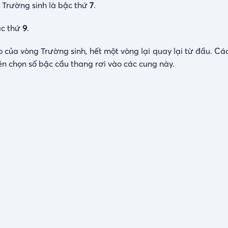
c Trường sinh là bậc thứ
7
.
ậc thứ
9
.
 của vòng Trường sinh, hết một vòng lại quay lại từ đầu. Các
nên chọn số bậc cầu thang rơi vào các cung này.