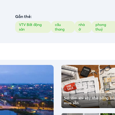
Gắn thẻ:
VTV Bất động
cầu
nhà
phong
sản
thang
ở
thuỷ
Sai lầm khi xây nhà bằng bản
mua sẵn