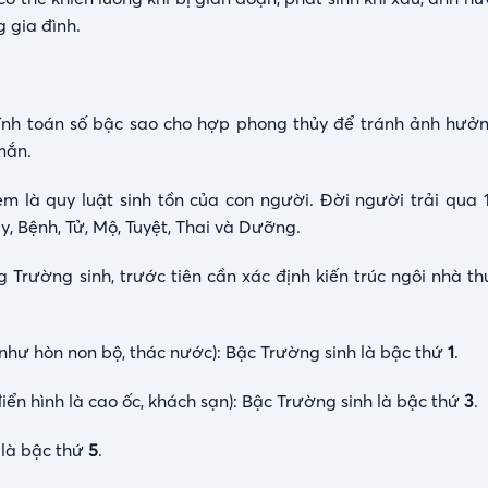
g gia đình.
tính toán số bậc sao cho hợp phong thủy để tránh ảnh hưở
mắn.
 là quy luật sinh tồn của con người. Đời người trải qua 1
, Bệnh, Tử, Mộ, Tuyệt, Thai và Dưỡng.
 Trường sinh, trước tiên cần xác định kiến trúc ngôi nhà th
c như hòn non bộ, thác nước): Bậc Trường sinh là bậc thứ
1
.
điển hình là cao ốc, khách sạn): Bậc Trường sinh là bậc thứ
3
.
 là bậc thứ
5
.