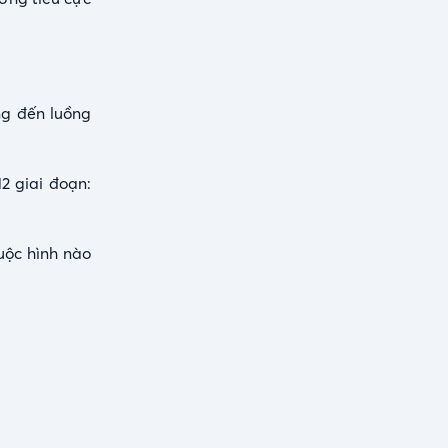
ng đến luồng
2 giai đoạn:
uộc hình nào