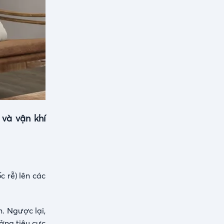
và vận khí
 rễ) lên các
n. Ngược lại,
ưởng tiêu cực