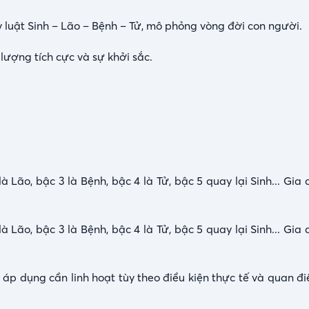
y luật
Sinh – Lão – Bệnh – Tử
, mô phỏng vòng đời con người.
lượng tích cực và sự khởi sắc.
là Lão, bậc 3 là Bệnh, bậc 4 là Tử, bậc 5 quay lại Sinh... Gia
là Lão, bậc 3 là Bệnh, bậc 4 là Tử, bậc 5 quay lại Sinh... Gia
 áp dụng cần linh hoạt tùy theo điều kiện thực tế và quan đ