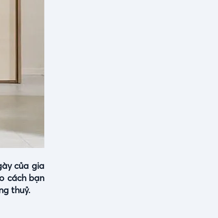
gày của gia
ào cách bạn
ng thuỷ.