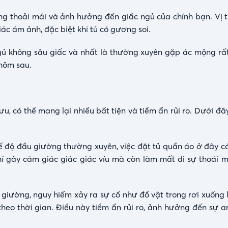
ng thoải mái và ảnh hưởng đến giấc ngủ của chính bạn. Vị t
ác ám ảnh, đặc biệt khi tủ có gương soi.
ngủ không sâu giấc và nhất là thường xuyên gặp ác mộng r
 hôm sau.
, có thể mang lại nhiều bất tiện và tiềm ẩn rủi ro. Dưới đâ
hế độ đầu giường thường xuyên, việc đặt tủ quần áo ở đây có
hỉ gây cảm giác giác giác víu mà còn làm mất đi sự thoải m
giường, nguy hiểm xảy ra sự cố như đồ vật trong rơi xuống 
theo thời gian. Điều này tiềm ẩn rủi ro, ảnh hưởng đến sự a