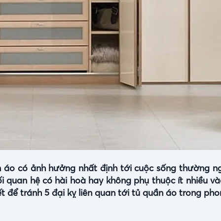
ần áo có ảnh hưởng nhất định tới cuộc sống thường n
i quan hệ có hài hoà hay không phụ thuộc ít nhiều v
t để tránh 5 đại kỵ liên quan tới tủ quần áo trong pho