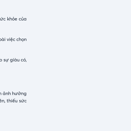
sức khỏe của
ài việc chọn
 sự giàu có,
ẩn ảnh hưởng
n, thiếu sức