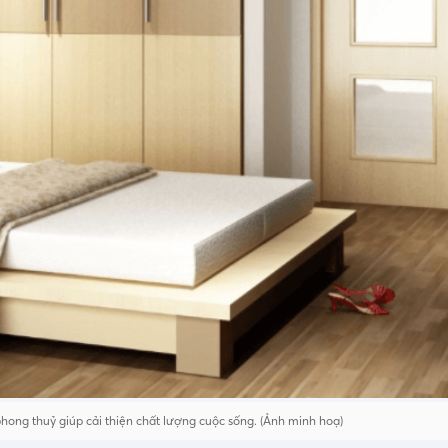
 phong thuỷ giúp cải thiện chất lượng cuộc sống. (Ảnh minh hoạ)