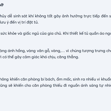
sỡ
hủy dễ sinh sát khí không tốt gây ảnh hưởng trực tiếp đến 
u ý đến vị trí đặt tủ.
c khỏe và giấc ngủ của gia chủ. Khi thiết kế tủ quần áo ngo
g ánh hồng, vàng vân gỗ, vàng,… vì chúng tượng trưng cho
 có thể gây cảm giác khó chịu, căng thẳng.
thông khiến căn phòng bí bách, ẩm mốc, sinh ra nhiều vi khu
cũng sẽ khiến cho căn phòng thiếu đi nguồn ánh sáng tự nhiê