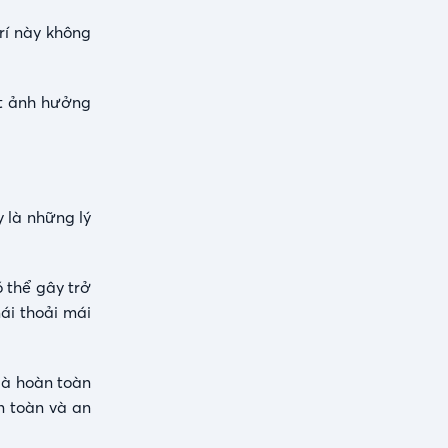
rí này không
ất ảnh hưởng
y là những lý
 thể gây trở
ái thoải mái
là hoàn toàn
n toàn và an