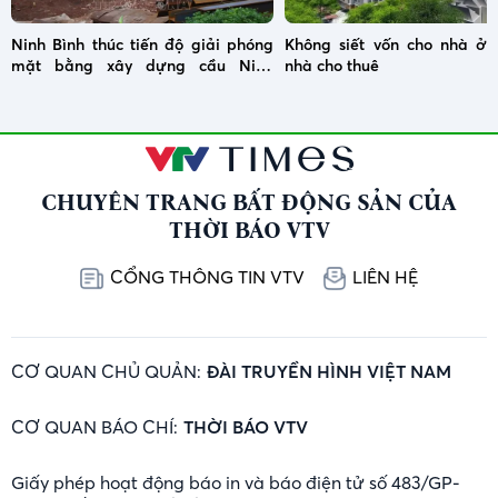
Ninh Bình thúc tiến độ giải phóng
Không siết vốn cho nhà ở x
mặt bằng xây dựng cầu Ninh
nhà cho thuê
Cường
CHUYÊN TRANG BẤT ĐỘNG SẢN CỦA
THỜI BÁO VTV
CỔNG THÔNG TIN VTV
LIÊN HỆ
CƠ QUAN CHỦ QUẢN:
ĐÀI TRUYỀN HÌNH VIỆT NAM
CƠ QUAN BÁO CHÍ:
THỜI BÁO VTV
Giấy phép hoạt động báo in và báo điện tử số 483/GP-