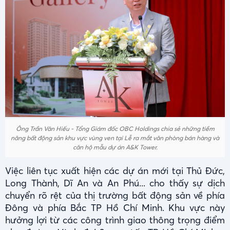
Ông
Trần Văn Hiếu - Tổng Giám đốc OBC Holdings
chia sẻ những tiềm
năng bất động sản khu vực vùng ven tại Lễ ra mắt văn phòng bán hàng và
căn hộ mẫu dự án A&K Tower.
Việc liên tục xuất hiện các dự án mới tại Thủ Đức,
Long Thành, Dĩ An và An Phú... cho thấy sự dịch
chuyển rõ rệt của thị trường bất động sản về phía
Đông và phía Bắc TP Hồ Chí Minh. Khu vực này
hưởng lợi từ các công trình giao thông trọng điểm