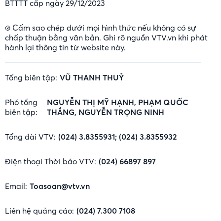
BTTTT cấp ngày 29/12/2023
® Cấm sao chép dưới mọi hình thức nếu không có sự
chấp thuận bằng văn bản. Ghi rõ nguồn VTV.vn khi phát
hành lại thông tin từ website này.
Tổng biên tập:
VŨ THANH THUỶ
Phó tổng
NGUYỄN THỊ MỸ HẠNH, PHẠM QUỐC
biên tập:
THẮNG, NGUYỄN TRỌNG NINH
Tổng đài VTV:
(024) 3.8355931; (024) 3.8355932
Điện thoại Thời báo VTV:
(024) 66897 897
Email:
Toasoan@vtv.vn
Liên hệ quảng cáo:
(024) 7.300 7108