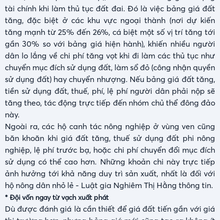
tài chính khi làm thủ tục đất đai. Đó là việc bảng giá đất
tăng, đặc biệt ở các khu vực ngoại thành (nơi dự kiến
tăng mạnh từ 25% đến 26%, cá biệt một số vị trí tăng tới
gần 30% so với bảng giá hiện hành), khiến nhiều người
dân lo lắng về chi phí tăng vọt khi đi làm các thủ tục như
chuyển mục đích sử dụng đất, làm sổ đỏ (công nhận quyền
sử dụng đất) hay chuyển nhượng. Nếu bảng giá đất tăng,
tiền sử dụng đất, thuế, phí, lệ phí người dân phải nộp sẽ
tăng theo, tác động trực tiếp đến nhóm chủ thể đông đảo
này.
Ngoài ra, các hộ canh tác nông nghiệp ở vùng ven cũng
băn khoăn khi giá đất tăng, thuế sử dụng đất phi nông
nghiệp, lệ phí trước bạ, hoặc chi phí chuyển đổi mục đích
sử dụng có thể cao hơn. Những khoản chi này trực tiếp
ảnh hưởng tới khả năng duy trì sản xuất, nhất là đối với
hộ nông dân nhỏ lẻ - Luật gia Nghiêm Thị Hằng thông tin.
* Đội vốn ngay từ vạch xuất phát
Dù được đánh giá là cần thiết để giá đất tiến gần với giá