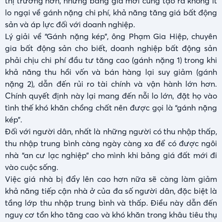
thị trường hơn, nhưng bảng giá mới cũng tạo ra không ít
lo ngại về gánh nặng chi phí, khả năng tăng giá bất động
sản và áp lực đối với doanh nghiệp.
Lý giải về “Gánh nặng kép”, ông Phạm Gia Hiệp, chuyên
gia bất động sản cho biết, doanh nghiệp bất động sản
phải chịu chi phí đầu tư tăng cao (gánh nặng 1) trong khi
khả năng thu hồi vốn và bán hàng lại suy giảm (gánh
nặng 2), dẫn đến rủi ro tài chính và vận hành lớn hơn.
Chính quyết định này lại mang đến nỗi lo lớn, đặt họ vào
tình thế khó khăn chồng chất nên được gọi là “gánh nặng
kép”.
Đối với người dân, nhất là những người có thu nhập thấp,
thu nhập trung bình càng ngày càng xa để có được ngôi
nhà “an cư lạc nghiệp” cho mình khi bảng giá đất mới đi
vào cuộc sống.
Việc giá nhà bị đẩy lên cao hơn nữa sẽ càng làm giảm
khả năng tiếp cận nhà ở của đa số người dân, đặc biệt là
tầng lớp thu nhập trung bình và thấp. Điều này dẫn đến
nguy cơ tồn kho tăng cao và khó khăn trong khâu tiêu thụ