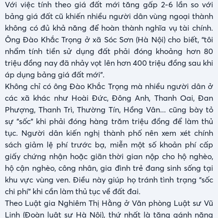
Với việc tính theo giá đất mới tăng gấp 2-6 lần so với
bảng giá đất cũ khiến nhiều người dân vùng ngoại thành
không có đủ khả năng để hoàn thành nghĩa vụ tài chính.
Ông Đào Khắc Trọng ở xã Sóc Sơn (Hà Nội) cho biết, “tôi
nhẩm tính tiền sử dụng đất phải đóng khoảng hơn 80
triệu đồng nay đã nhảy vọt lên hơn 400 triệu đồng sau khi
áp dụng bảng giá đất mới”.
Không chỉ có ông Đào Khắc Trọng mà nhiều người dân ở
các xã khác như Hoài Đức, Đông Anh, Thanh Oai, Đan
Phượng, Thanh Trì, Thường Tín, Hồng Vân... cũng bày tỏ
sự "sốc" khi phải đóng hàng trăm triệu đồng để làm thủ
tục. Người dân kiến nghị thành phố nên xem xét chính
sách giảm lệ phí trước bạ, miễn một số khoản phí cấp
giấy chứng nhận hoặc giãn thời gian nộp cho hộ nghèo,
hộ cận nghèo, công nhân, gia đình trẻ đang sinh sống tại
khu vực vùng ven. Điều này giúp họ tránh tình trạng “sốc
chi phí” khi cần làm thủ tục về đất đai.
Theo Luật gia Nghiêm Thị Hằng ở Văn phòng Luật sư Vũ
Linh (Đoàn luật sư Hà Nội), thứ nhất là tăng gánh nặng