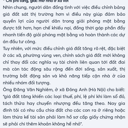
* Chi phí tăng, giấc mơ nhà ở xa vời
Nhìn chung, người dân đồng tình với việc điều chỉnh bảng
giá đất sát thị trường hơn vì điều này giúp đảm bảo
quyền lợi của người dân trong giải phóng mặt bằng
được tốt hơn, hạn chế khiếu nại, đồng thời góp phần đẩy
nhanh tiến độ giải phóng mặt bằng và hoàn thành các dự
án đầu tư công.
Tuy nhiên, với mức điều chỉnh giá đất tăng rõ rệt, đặc biệt
ở các xã, phường vùng ven, chính sách giá đất mới không
chỉ thay đổi các nghĩa vụ tài chính liên quan tới đất đai
mà còn tác động sâu rộng đến đời sống, sản xuất, thị
trường bất động sản và khả năng tiếp cận nhà ở của
nhiều nhóm đối tượng.
Ông Đăng Văn Nghiêm, ở xã Đông Anh (Hà Nội) cho biết:
“giá đất tăng khiến các loại thuế, phí, lệ phí khi làm sổ đỏ,
tách thửa hay chuyển nhượng đều tăng theo. Nay gia
đình tôi có nhu cầu chia đất cho các con ra ở riêng hoặc
làm thừa kế tài sản phải làm hồ sơ cấp giấy chứng nhận
sẽ phải chi thêm khoản không hề nhỏ".