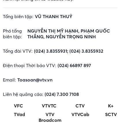
Tổng biên tập:
VŨ THANH THUỶ
Phó tổng
NGUYỄN THỊ MỸ HẠNH, PHẠM QUỐC
biên tập:
THẮNG, NGUYỄN TRỌNG NINH
Tổng đài VTV:
(024) 3.8355931; (024) 3.8355932
Điện thoại Thời báo VTV:
(024) 66897 897
Email:
Toasoan@vtv.vn
Liên hệ quảng cáo:
(024) 7.300 7108
VFC
VTVTC
CTV
K+
TVad
VTV
VTVCab
SCTV
Broadcom